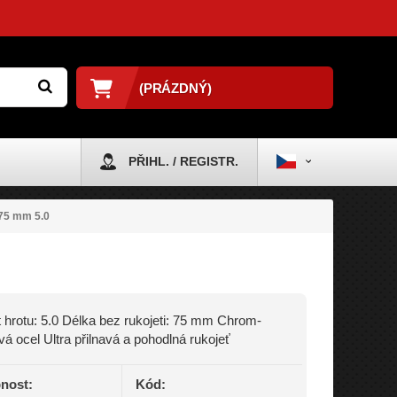
(PRÁZDNÝ)
PŘIHL. / REGISTR.
75 mm 5.0
t hrotu: 5.0 Délka bez rukojeti: 75 mm Chrom-
á ocel Ultra přilnavá a pohodlná rukojeť
nost:
Kód: