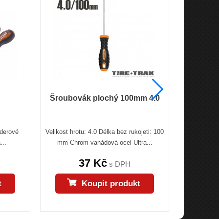
Šroubovák plochý 100mm 4.0
18 kusov
Úderové
Velikost hrotu: 4.0 Délka bez rukojeti: 100
18 kuso
...
mm Chrom-vanádová ocel Ultra...
stojanom je
37 Kč
415
s DPH
t
Koupit produkt