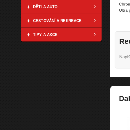
Chrom
+
DĚTI A AUTO
Ultra 
+
CESTOVÁNÍ A REKREACE
+
TIPY A AKCE
Re
Napíš
Dal