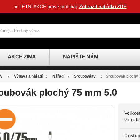
☀️ LETNÍ AKCE právě probíhají
Zobrazit nabídku ZDE
AKCE ZIMA
NAPIŠTE NÁM
V
Výbava a nářadí
Nářadí
Šroubováky
Šroubovák plochý 
oubovák plochý 75 mm 5.0
Velikos
vanádov
Dostup