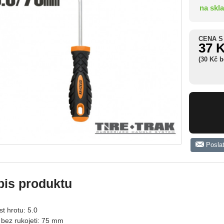
na skl
CENA S
37 
(30 Kč 
Posla
pis produktu
st hrotu: 5.0
 bez rukojeti: 75 mm