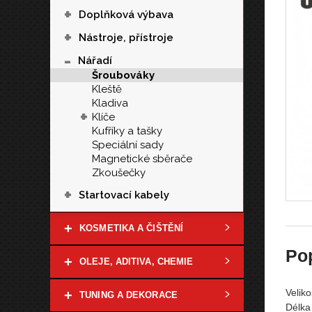
+
Doplňková výbava
+
Nástroje, přístroje
-
Nářadí
Šroubováky
Kleště
Kladiva
+
Klíče
Kufříky a tašky
Speciální sady
Magnetické sběrače
Zkoušečky
+
Startovací kabely
+
KOSMETIKA A ČIŠTĚNÍ
Po
+
OLEJE, ADITIVA, CHEMIE
Veliko
+
TUNING A DEKORACE
Délka