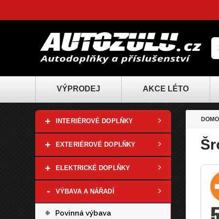
VÝPRODEJ
AKCE LÉTO
+
DOMO
INTERIÉROVÉ DOPLŇKY
Šr
+
EXTERIÉROVÉ DOPLŇKY
+
ELEKTRICKÉ DOPLŇKY
-
VÝBAVA A NÁŘADÍ
+
Povinná výbava