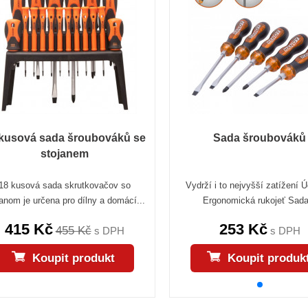
 kusová sada šroubováků se
Sada šroubováků
stojanem
18 kusová sada skrutkovačov so
Vydrží i to nejvyšší zatížení 
janom je určena pro dílny a domácí...
Ergonomická rukojeť Sada
415 Kč
253 Kč
455 Kč
s DPH
s DPH
Koupit produkt
Koupit produk