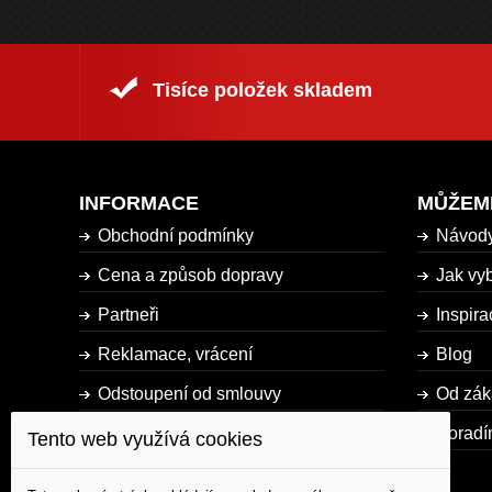
Tisíce položek skladem
INFORMACE
MŮŽEM
Obchodní podmínky
Návod
Cena a způsob dopravy
Jak vyb
Partneři
Inspira
Reklamace, vrácení
Blog
Odstoupení od smlouvy
Od zák
Dostupnost zboží
Poradí
Tento web využívá cookies
Mapa stránky