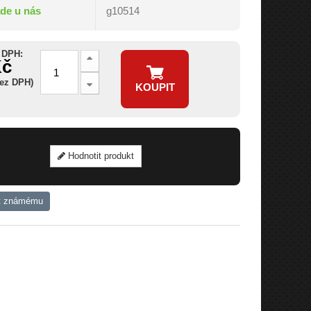
ade u nás
g10514
 DPH:
Kč
bez DPH)
KOUPIT
Hodnotit produkt
t známému