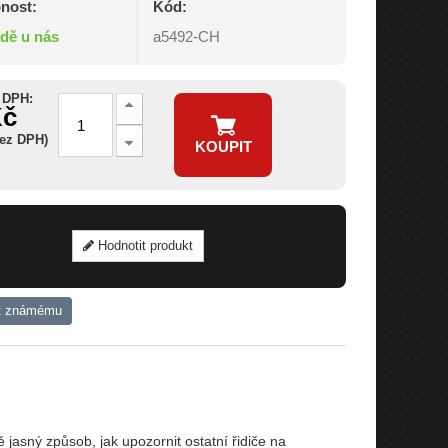
nost:
Kód:
adě u nás
a5492-CH
 DPH:
Kč
bez DPH)
KOUPIT
Hodnotit produkt
t známému
 jasný způsob, jak upozornit ostatní řidiče na