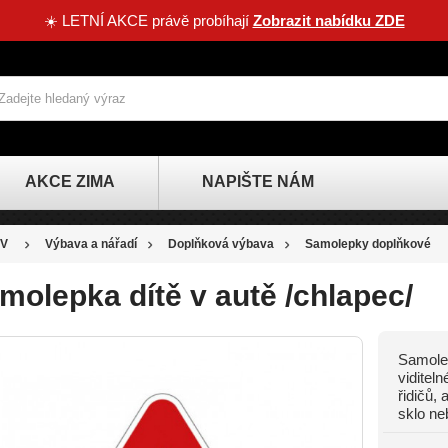
☀️ LETNÍ AKCE právě probíhají
Zobrazit nabídku ZDE
AKCE ZIMA
NAPIŠTE NÁM
V
Výbava a nářadí
Doplňková výbava
Samolepky doplňkové
molepka dítě v autě /chlapec/
Samolep
viditel
řidičů,
sklo ne