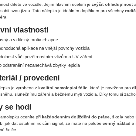
nost dítěte ve vozidle. Jejím hlavním účelem je
zvýšit ohleduplnost 
ůsobit svou jízdu. Tato nálepka je ideálním doplňkem pro všechny
rodič
éra.
vní vlastnosti
asný a viditelný motiv chlapce
ednoduchá aplikace na vnější povrchy vozidla
dolnost vůči povětrnostním vlivům a UV záření
o odstranění nezanechává zbytky lepidla
eriál / provedení
epka je vyrobena z
kvalitní samolepicí fólie
, která je navržena pro
d
 sněhu, slunečnímu záření a běžnému mytí vozidla. Díky tomu si zach
 se hodí
samolepku oceníte při
každodenním dojíždění do práce, školy
nebo n
b, jak dát ostatním řidičům signál, že máte na palubě
cenný náklad
a 
é řidiče.