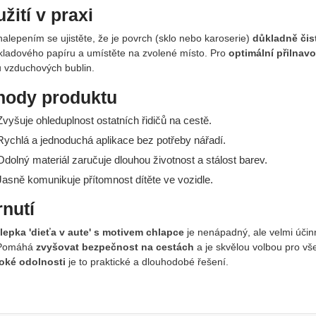
žití v praxi
alepením se ujistěte, že je povrch (sklo nebo karoserie)
důkladně čis
kladového papíru a umístěte na zvolené místo. Pro
optimální přilnavo
u vzduchových bublin.
hody produktu
vyšuje ohleduplnost ostatních řidičů na cestě.
ychlá a jednoduchá aplikace bez potřeby nářadí.
dolný materiál zaručuje dlouhou životnost a stálost barev.
asně komunikuje přítomnost dítěte ve vozidle.
nutí
epka 'dieťa v aute' s motivem chlapce
je nenápadný, ale velmi účin
 Pomáhá
zvyšovat bezpečnost na cestách
a je skvělou volbou pro vš
oké odolnosti
je to praktické a dlouhodobé řešení.