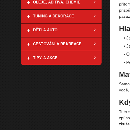
+
OLEJE, ADITIVA, CHEMIE
přítom
přizp
+
pasaž
TUNING A DEKORACE
Hla
+
DĚTI A AUTO
• J
+
CESTOVÁNÍ A REKREACE
• J
• O
+
TIPY A AKCE
• P
Mat
Samol
vodě,
Kdy
Tuto 
způso
zkušen