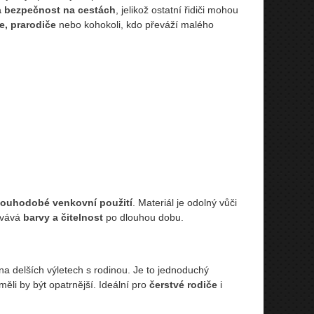
a bezpečnost na cestách
, jelikož ostatní řidiči mohou
e, prarodiče
nebo kohokoli, kdo převáží malého
louhodobé venkovní použití
. Materiál je odolný vůči
ovává
barvy a čitelnost
po dlouhou dobu.
a delších výletech s rodinou. Je to jednoduchý
měli by být opatrnější. Ideální pro
čerstvé rodiče
i