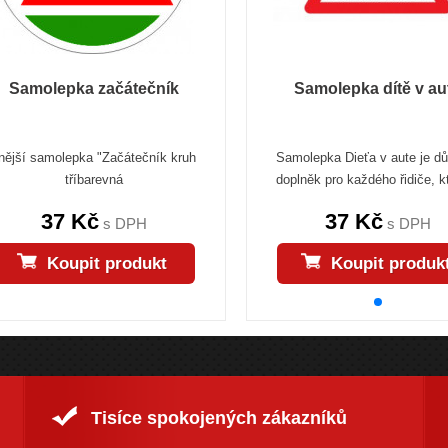
Samolepka začátečník
Samolepka dítě v au
nější samolepka "Začátečník kruh
Samolepka Dieťa v aute je dů
tříbarevná
doplněk pro každého řidiče, kt
37 Kč
37 Kč
s DPH
s DPH
Koupit produkt
Koupit produk
Tisíce spokojených zákazníků