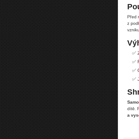
Pou
Před n
z pod
vznik
Vý
✅ Z
✅ R
✅ O
✅ J
Shr
Samol
dítě.
a vys