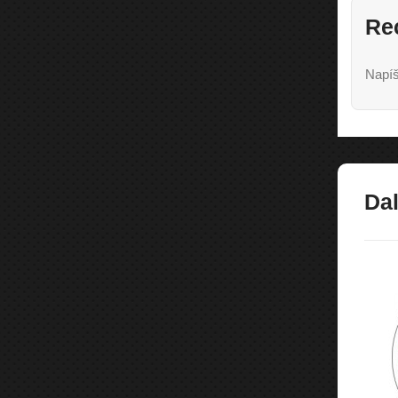
Re
Napíš
Dal