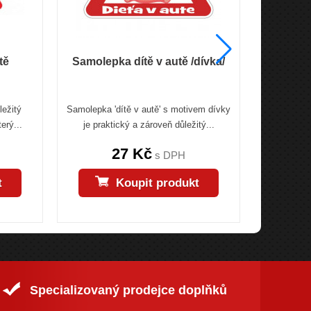
tě
Samolepka dítě v autě /dívka/
Samo
ležitý
Samolepka 'dítě v autě' s motivem dívky
vnější s
erý...
je praktický a zároveň důležitý...
27 Kč
s DPH
t
Koupit produkt
Specializovaný prodejce doplňků