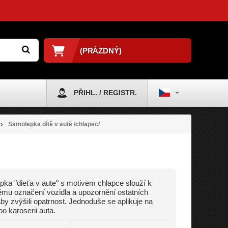
(PRÁZDNÝ)
PŘIHL. / REGISTR.
Samolepka dítě v autě /chlapec/
ka "dieťa v aute" s motivem chlapce slouží k
nému označení vozidla a upozornění ostatních
 aby zvýšili opatrnost. Jednoduše se aplikuje na
bo karoserii auta.