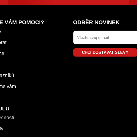
E VÁM POMOCI?
ODBĚR NOVINEK
y
rat
CHCI DOSTÁVAT SLEVY
ce
azníků
me vám
ULU
ečnosti
ty