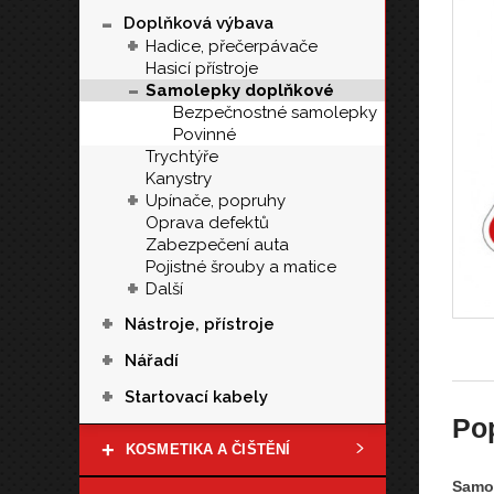
-
Doplňková výbava
+
Hadice, přečerpávače
Hasicí přístroje
-
Samolepky doplňkové
Bezpečnostné samolepky
Povinné
Trychtýře
Kanystry
+
Upínače, popruhy
Oprava defektů
Zabezpečení auta
Pojistné šrouby a matice
+
Další
+
Nástroje, přístroje
+
Nářadí
+
Startovací kabely
Po
+
KOSMETIKA A ČIŠTĚNÍ
Samol