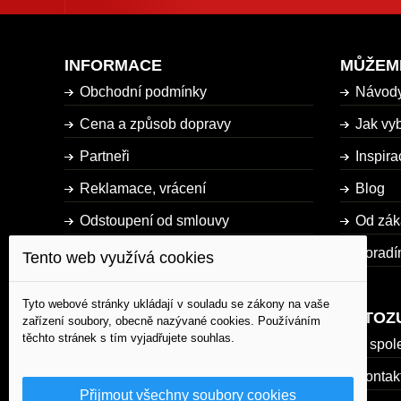
INFORMACE
MŮŽEM
Obchodní podmínky
Návod
Cena a způsob dopravy
Jak vyb
Partneři
Inspira
Reklamace, vrácení
Blog
Odstoupení od smlouvy
Od zák
Dostupnost zboží
Poradí
Tento web využívá cookies
Mapa stránky
Tyto webové stránky ukládají v souladu se zákony na vaše
AUTOZ
zařízení soubory, obecně nazývané cookies. Používáním
těchto stránek s tím vyjadřujete souhlas.
O spol
Kontak
Přijmout všechny soubory cookies