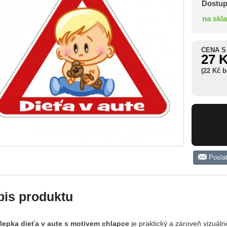
Dostup
na skl
CENA S
27 
(22 Kč 
Posla
pis produktu
epka dieťa v aute s motivem chlapce
je praktický a zároveň vizuálně