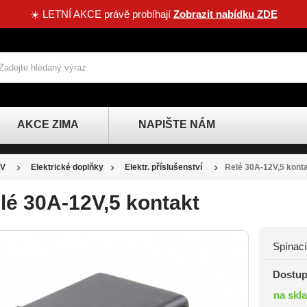
☀️ LETNÍ AKCE právě probíhají
Zobrazit nabídku ZDE
AKCE ZIMA
NAPIŠTE NÁM
V
Elektrické doplňky
Elektr. příslušenství
Relé 30A-12V,5 kont
lé 30A-12V,5 kontakt
Spínací
Dostup
na skl