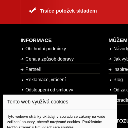
Tisíce položek skladem
INFORMACE
MŮŽEM
Obchodní podmínky
Návod
Cena a způsob dopravy
Jak vyb
Partneři
Inspira
Reklamace, vrácení
Blog
Odstoupení od smlouvy
Od zák
Dostupnost zboží
Poradí
Tento web využívá cookies
Mapa stránky
Tyto webové stránky ukládají v souladu se zákony na vaše
AUTOZ
zařízení soubory, obecně nazývané cookies. Používáním
těchto stránek s tím vyjadřujete souhlas.