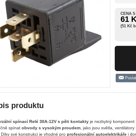
CENA S
61 
(51 Kč 
Posla
pis produktu
rzální spínací Relé 30A-12V s pěti kontakty
je nezbytný komponent p
čně spínat
obvody s vysokým proudem
, jako jsou světla, ventilátory
. Díky své konstrukci je vhodné pro
profesionální autoelektrikáře
i dom