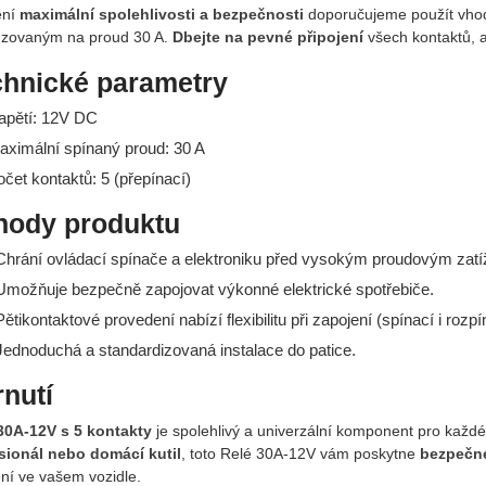
ění
maximální spolehlivosti a bezpečnosti
doporučujeme použít vhod
zovaným na proud 30 A.
Dbejte na pevné připojení
všech kontaktů, a
chnické parametry
apětí: 12V DC
aximální spínaný proud: 30 A
očet kontaktů: 5 (přepínací)
hody produktu
hrání ovládací spínače a elektroniku před vysokým proudovým zatí
možňuje bezpečně zapojovat výkonné elektrické spotřebiče.
ětikontaktové provedení nabízí flexibilitu při zapojení (spínací i rozp
ednoduchá a standardizovaná instalace do patice.
nutí
30A-12V s 5 kontakty
je spolehlivý a univerzální komponent pro každéh
sionál nebo domácí kutil
, toto Relé 30A-12V vám poskytne
bezpečné
ení ve vašem vozidle.