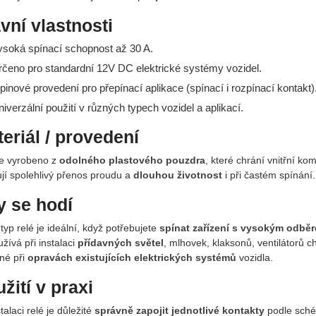
vní vlastnosti
ysoká spínací schopnost až 30 A.
rčeno pro standardní 12V DC elektrické systémy vozidel.
-pinové provedení pro přepínací aplikace (spínací i rozpínací kontakt)
niverzální použití v různých typech vozidel a aplikací.
eriál / provedení
je vyrobeno z
odolného plastového pouzdra
, které chrání vnitřní k
ují spolehlivý přenos proudu a
dlouhou životnost
i při častém spínání.
 se hodí
typ relé je ideální, když potřebujete
spínat zařízení s vysokým odbě
žívá při instalaci
přídavných světel
, mlhovek, klaksonů, ventilátorů c
né při
opravách existujících elektrických systémů
vozidla.
žití v praxi
stalaci relé je důležité
správně zapojit jednotlivé kontakty
podle schém