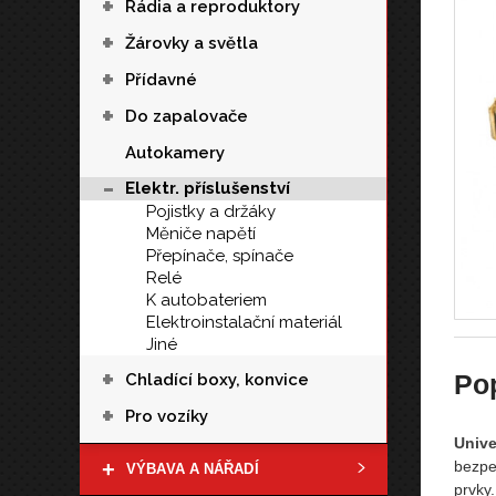
+
Rádia a reproduktory
+
Žárovky a světla
+
Přídavné
+
Do zapalovače
Autokamery
-
Elektr. příslušenství
Pojistky a držáky
Měniče napětí
Přepínače, spínače
Relé
K autobateriem
Elektroinstalační materiál
Jiné
+
Po
Chladící boxy, konvice
+
Pro vozíky
Unive
+
bezpe
VÝBAVA A NÁŘADÍ
prvky