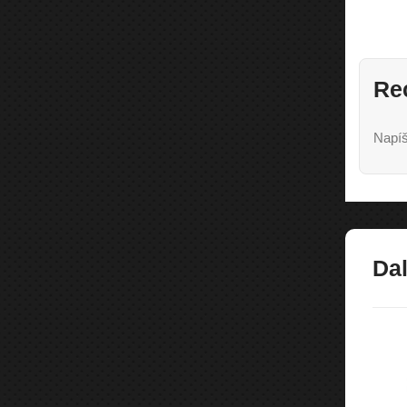
Re
Napíš
Dal