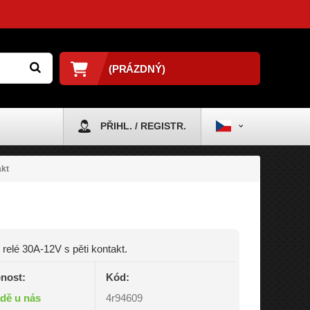
(PRÁZDNÝ)
PŘIHL. / REGISTR.
akt
 relé 30A-12V s pěti kontakt.
nost:
Kód:
adě u nás
4r94609