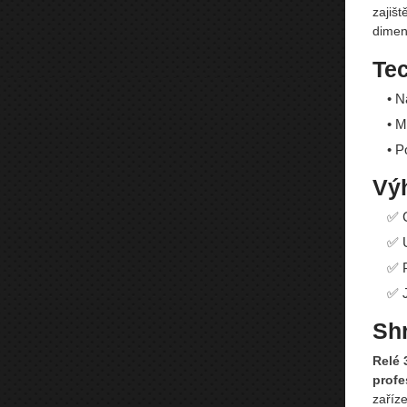
zajišt
dimen
Te
• N
• M
• P
Vý
✅ C
✅ U
✅ P
✅ J
Shr
Relé 
profe
zaříz