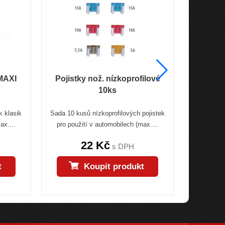
 MAXI
Pojistky nož. nízkoprofilové
Pojist
10ks
k klasik
Sada 10 kusů nízkoprofilových pojistek
Sada 10 ku
ax....
pro použití v automobilech (max....
pro použ
22 Kč
s DPH
t
Koupit produkt