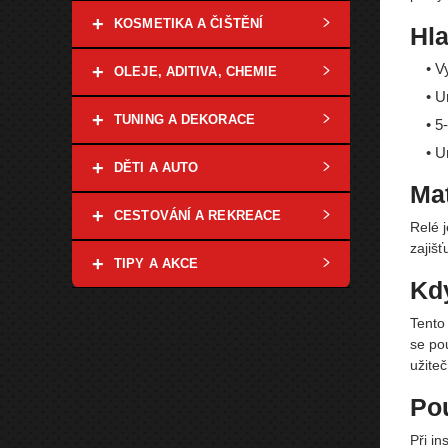
+
KOSMETIKA A ČIŠTĚNÍ
Hla
• V
+
OLEJE, ADITIVA, CHEMIE
• U
+
TUNING A DEKORACE
• 5
• U
+
DĚTI A AUTO
Mat
+
CESTOVÁNÍ A REKREACE
Relé 
zajišť
+
TIPY A AKCE
Kdy
Tento 
se pou
užiteč
Pou
Při in