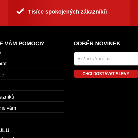
Tisíce spokojených zákazníků
E VÁM POMOCI?
ODBĚR NOVINEK
y
rat
CHCI DOSTÁVAT SLEVY
ce
azníků
me vám
ULU