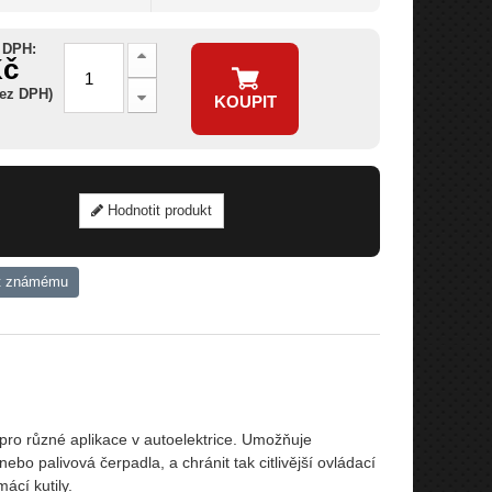
 DPH:
Kč
bez DPH)
KOUPIT
Hodnotit produkt
t známému
ro různé aplikace v autoelektrice. Umožňuje
 nebo palivová čerpadla, a chránit tak citlivější ovládací
ácí kutily.