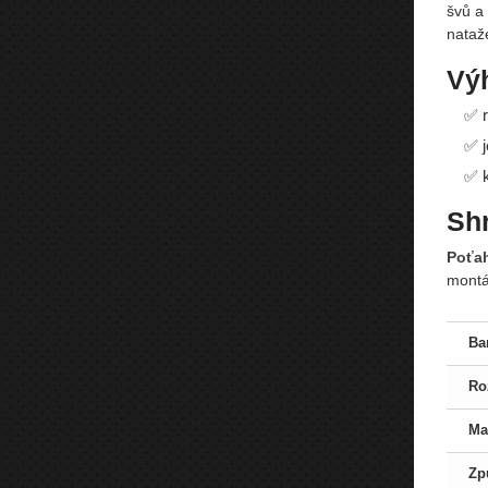
švů a
nataže
Vý
✅ r
✅ j
✅ k
Shr
Poťah
montá
Ba
Ro
Ma
Zp