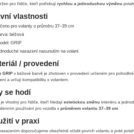
ržen pro řidiče, kteří potřebují
rychlou a jednoduchou výměnu
potah
vní vlastnosti
rčeno pro volanty o průměru 37–39 cm
arva: béžová
odel: GRIP
ednoduché nasazení nasunutím na volant
eriál / provedení
h GRIP
v béžové barvě je zhotoven v provedení určeném pro pohodlné 
ní a určují kompatibilitu s volantem.
 se hodí
je vhodný pro řidiče, kteří hledají
estetickou změnu
interiéru a jedno
denním používání pro vozidla s
průměrem volantu 37–39 cm
.
žití v praxi
nasazením doporučujeme obezřetně očistit povrch volantu a poté pota