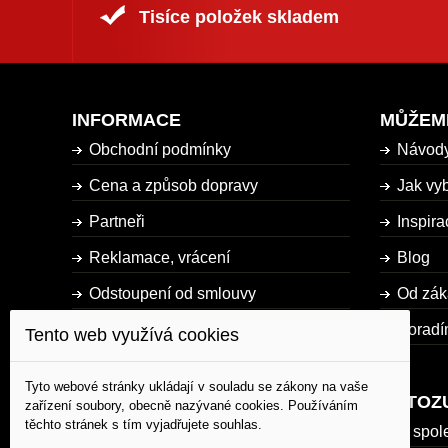
Tisíce položek skladem
INFORMACE
MŮŽEM
Obchodní podmínky
Návod
Cena a způsob dopravy
Jak vyb
Partneři
Inspira
Reklamace, vrácení
Blog
Odstoupení od smlouvy
Od zák
Dostupnost zboží
Poradí
Tento web využívá cookies
Mapa stránky
Tyto webové stránky ukládají v souladu se zákony na vaše
AUTOZ
zařízení soubory, obecně nazývané cookies. Používáním
těchto stránek s tím vyjadřujete souhlas.
O spol