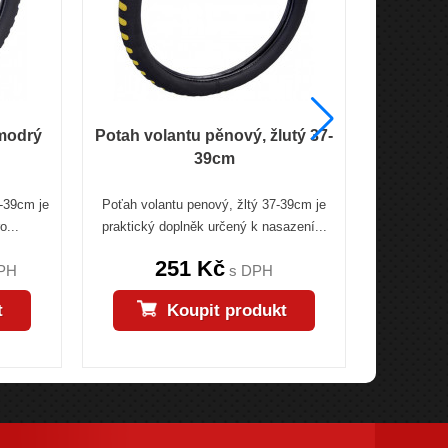
 modrý
Potah volantu pěnový, žlutý 37-
Potah vo
39cm
-39cm je
Poťah volantu penový, žltý 37-39cm je
Poťah vola
o...
praktický doplněk určený k nasazení...
je prakt
251 Kč
PH
s DPH
t
Koupit produkt