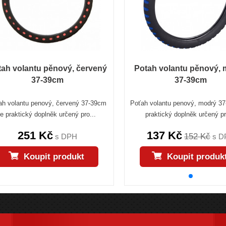
tah volantu pěnový, červený
Potah volantu pěnový,
37-39cm
37-39cm
ah volantu penový, červený 37-39cm
Poťah volantu penový, modrý 37
je praktický doplněk určený pro...
praktický doplněk určený pr
251 Kč
137 Kč
152 Kč
s DPH
s D
Koupit produkt
Koupit produk