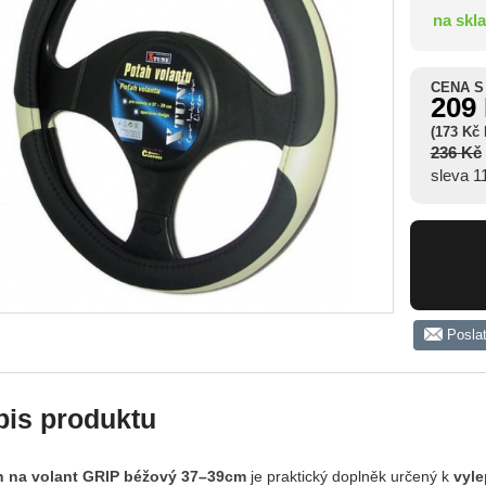
na skl
CENA S
209
(173 Kč
236 Kč
sleva 
Posla
pis produktu
 na volant GRIP béžový 37–39cm
je praktický doplněk určený k
vyle