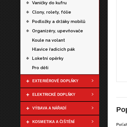
+
Vaničky do kufru
+
Clony, rolety, fólie
+
Podložky a držáky mobilů
+
Organizéry, upevňovače
Koule na volant
Hlavice řadicích pák
+
Loketní opěrky
Pro děti
+
EXTERIÉROVÉ DOPLŇKY
+
ELEKTRICKÉ DOPLŇKY
+
Po
VÝBAVA A NÁŘADÍ
+
KOSMETIKA A ČIŠTĚNÍ
Poťah