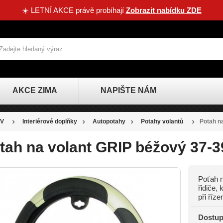
☀️ LETNÍ AKCE právě probíhají
Zobrazit nabídku ZDE
AKCE ZIMA
NAPIŠTE NÁM
V
Interiérové doplňky
Autopotahy
Potahy volantů
Potah n
tah na volant GRIP béžový 37-
Poťah n
SLEVA
řidiče, 
při řízen
-27 KČ
Dostup