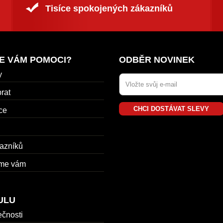
Tisíce spokojených zákazníků
E VÁM POMOCI?
ODBĚR NOVINEK
y
rat
CHCI DOSTÁVAT SLEVY
ce
azníků
me vám
ULU
ečnosti