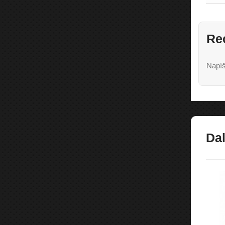
Re
Napíš
Dal