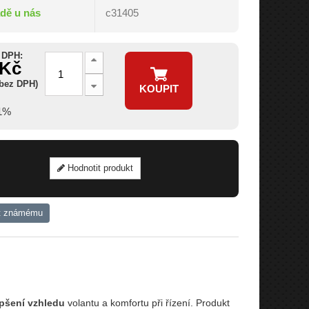
adě u nás
c31405
 DPH:
 Kč
 bez DPH)
KOUPIT
11%
Hodnotit produkt
t známému
pšení vzhledu
volantu a komfortu při řízení. Produkt