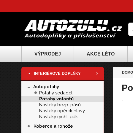
VÝPRODEJ
AKCE LÉTO
-
DOMO
INTERIÉROVÉ DOPLŇKY
-
Po
Autopotahy
+
Potahy sedadel
Potahy volantů
Návleky bezp. pásů
Návleky opěrek hlavy
Návleky rychl. pák
+
Koberce a rohože