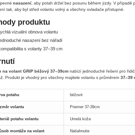
 pevné
nasazení
, aby potah držel bez posunu během jízdy. V případě
ní tak, aby byl střed volantu volný a všechny ovladače přístupné.
hody produktu
ychlá vizuální obnova volantu
ednoduché nasazení bez nářadí
ompatibilita s volanty 37–39 cm
nutí
 na volant GRIP béžový 37–39cm
nabízí jednoduché řešení pro řidiče
ž. Produkt je vhodný pro všechny majitele volantu s průměrem
37–39 
rva potahu
béžové
změr volantu
Priemer 37-39cm
teriál potahu volantu
Umelá koža
ůsob montáže na volant
Natiahnutie