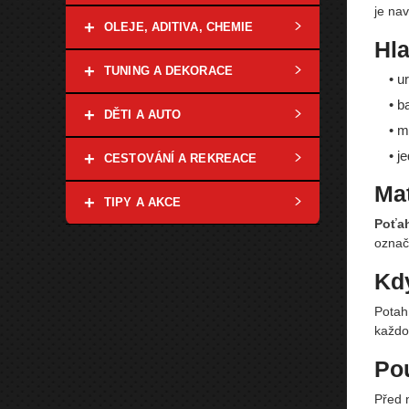
je nav
+
OLEJE, ADITIVA, CHEMIE
Hla
+
TUNING A DEKORACE
• u
• b
+
DĚTI A AUTO
• m
• j
+
CESTOVÁNÍ A REKREACE
Mat
+
TIPY A AKCE
Poťa
označe
Kdy
Potah 
každo
Pou
Před 