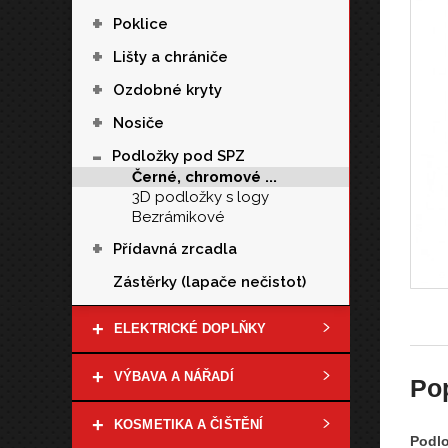
+
Poklice
+
Lišty a chrániče
+
Ozdobné kryty
+
Nosiče
-
Podložky pod SPZ
Černé, chromové ...
3D podložky s logy
Bezrámikové
+
Přídavná zrcadla
Zástěrky (lapače nečistot)
+
ELEKTRICKÉ DOPLŇKY
+
VÝBAVA A NÁŘADÍ
Po
+
KOSMETIKA A ČIŠTĚNÍ
Podlo