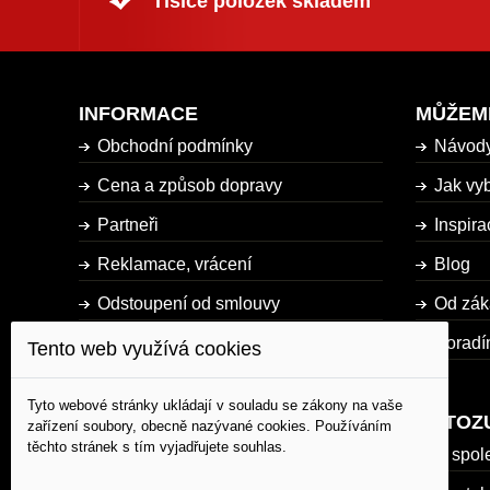
Tisíce položek skladem
INFORMACE
MŮŽEM
Obchodní podmínky
Návod
Cena a způsob dopravy
Jak vyb
Partneři
Inspira
Reklamace, vrácení
Blog
Odstoupení od smlouvy
Od zák
Dostupnost zboží
Poradí
Tento web využívá cookies
Mapa stránky
Tyto webové stránky ukládají v souladu se zákony na vaše
AUTOZ
zařízení soubory, obecně nazývané cookies. Používáním
těchto stránek s tím vyjadřujete souhlas.
O spol