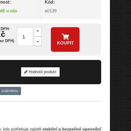
nost:
Kód:
adě u nás
a0139
 DPH:
Kč
bez DPH)
KOUPIT
Hodnotit produkt
t známému
, kdo potřebuje zajistit
stabilní a bezpečné upevnění