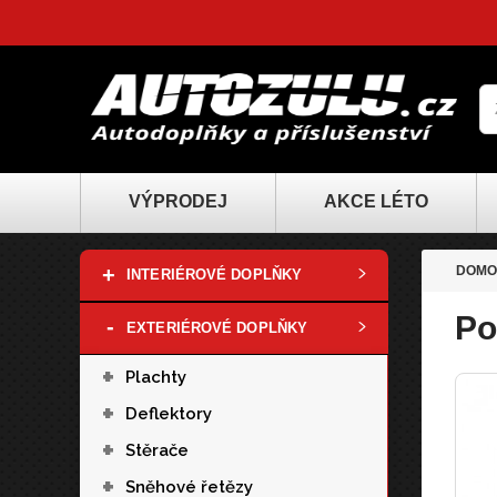
VÝPRODEJ
AKCE LÉTO
+
DOMO
INTERIÉROVÉ DOPLŇKY
Po
-
EXTERIÉROVÉ DOPLŇKY
+
Plachty
+
Deflektory
+
Stěrače
+
Sněhové řetězy