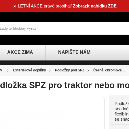
☀️ LETNÍ AKCE právě probíhají
Zobrazit nabídku ZDE
AKCE ZIMA
NAPIŠTE NÁM
V
Exteriérové doplňky
Podložky pod SPZ
Černé, chromové ...
dložka SPZ pro traktor nebo mo
Podložk
snadné 
flexibi
se snad