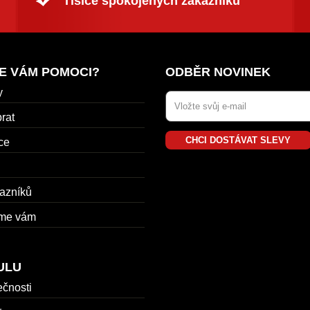
Tisíce spokojených zákazníků
E VÁM POMOCI?
ODBĚR NOVINEK
y
rat
CHCI DOSTÁVAT SLEVY
ce
azníků
me vám
ULU
ečnosti