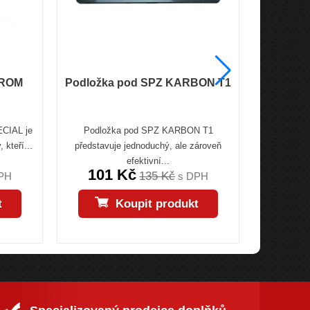
HROM
Podložka pod SPZ KARBON T1
Podl
CIAL je
Podložka pod SPZ KARBON T1
Podložka
 kteří...
představuje jednoduchý, ale zároveň
doplněk pr
efektivní...
101 Kč
135 Kč
PH
s DPH
t
Koupit produkt