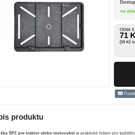
Dostup
na skl
CENA S
71 
(59 Kč 
Posla
pis produktu
žka ŠPZ pre traktor alebo motocykel
je praktické řešení pro každého