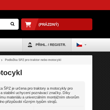
(PRÁZDNÝ)
PŘIHL. / REGISTR.
Podložka SPZ pro traktor nebo motocykl
tocykl
a ŠPZ je určena pro traktory a motocykly pro
a stabilní uchycení poznávací značky. Díky
lnímu materiálu a univerzálním montážním otvorům
no přizpůsobí různým typům strojů.