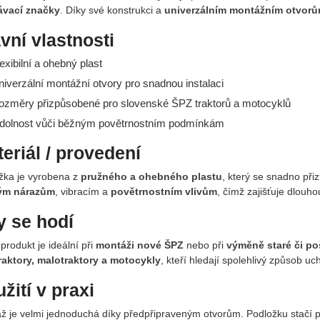
vací značky
. Díky své konstrukci a
univerzálním montážním otvor
vní vlastnosti
lexibilní a ohebný plast
niverzální montážní otvory pro snadnou instalaci
ozměry přizpůsobené pro slovenské ŠPZ traktorů a motocyklů
dolnost vůči běžným povětrnostním podmínkám
eriál / provedení
žka je vyrobena z
pružného a ohebného plastu
, který se snadno př
ým nárazům
, vibracím a
povětrnostním vlivům
, čímž zajišťuje dlouho
 se hodí
produkt je ideální při
montáži nové ŠPZ
nebo při
výměně staré či p
raktory, malotraktory a motocykly
, kteří hledají spolehlivý způsob uc
žití v praxi
ž je velmi jednoduchá díky předpřipraveným otvorům. Podložku stačí př