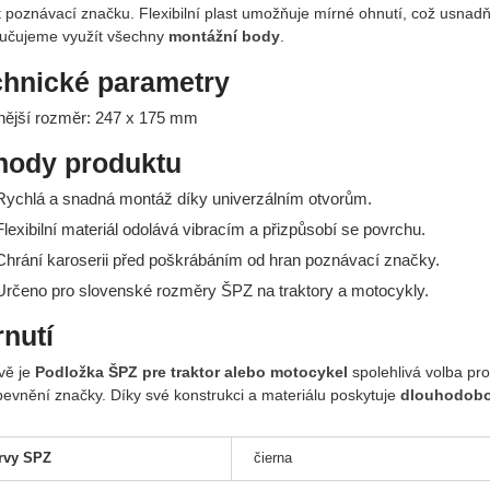
it poznávací značku. Flexibilní plast umožňuje mírné ohnutí, což usnad
učujeme využít všechny
montážní body
.
chnické parametry
nější rozměr: 247 x 175 mm
hody produktu
ychlá a snadná montáž díky univerzálním otvorům.
lexibilní materiál odolává vibracím a přizpůsobí se povrchu.
hrání karoserii před poškrábáním od hran poznávací značky.
rčeno pro slovenské rozměry ŠPZ na traktory a motocykly.
nutí
vě je
Podložka ŠPZ pre traktor alebo motocykel
spolehlivá volba pr
pevnění značky. Díky své konstrukci a materiálu poskytuje
dlouhodobo
rvy SPZ
čierna