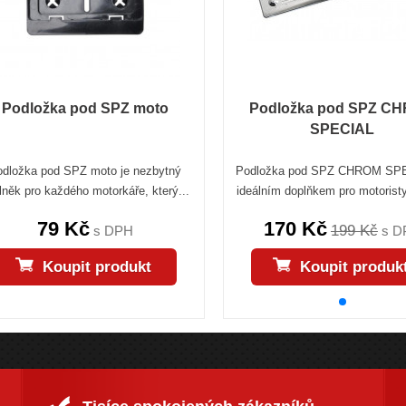
Podložka pod SPZ moto
Podložka pod SPZ C
SPECIAL
odložka pod SPZ moto je nezbytný
Podložka pod SPZ CHROM SPE
lněk pro každého motorkáře, který...
ideálním doplňkem pro motoristy,
79 Kč
170 Kč
199 Kč
s DPH
s D
Koupit produkt
Koupit produk