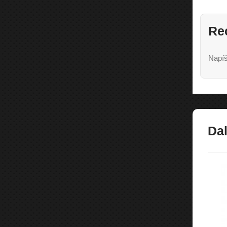
Re
Napíš
Dal