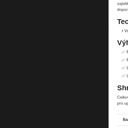
zajist
dopor
Te
• V
Vý
✅ R
✅ F
✅ C
✅ U
Shr
Celko
pro u
Ba