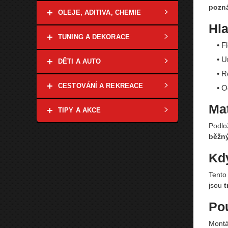
pozná
+
OLEJE, ADITIVA, CHEMIE
Hla
+
TUNING A DEKORACE
• F
• U
+
DĚTI A AUTO
• R
+
CESTOVÁNÍ A REKREACE
• O
Mat
+
TIPY A AKCE
Podlo
běžn
Kdy
Tento 
jsou
t
Pou
Montá