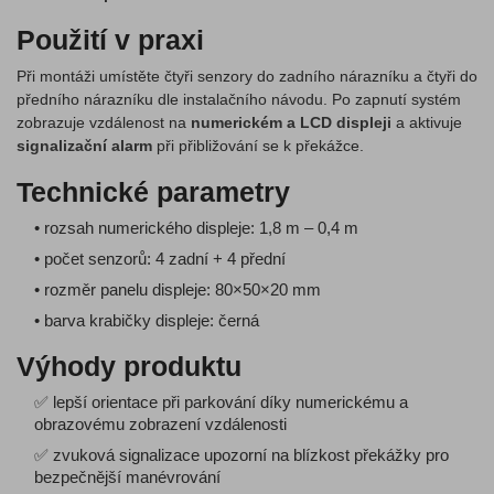
Použití v praxi
Při montáži umístěte čtyři senzory do zadního nárazníku a čtyři do
předního nárazníku dle instalačního návodu. Po zapnutí systém
zobrazuje vzdálenost na
numerickém a LCD displeji
a aktivuje
signalizační alarm
při přibližování se k překážce.
Technické parametry
• rozsah numerického displeje: 1,8 m – 0,4 m
• počet senzorů: 4 zadní + 4 přední
• rozměr panelu displeje: 80×50×20 mm
• barva krabičky displeje: černá
Výhody produktu
✅ lepší orientace při parkování díky numerickému a
obrazovému zobrazení vzdálenosti
✅ zvuková signalizace upozorní na blízkost překážky pro
bezpečnější manévrování