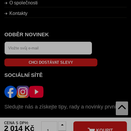
O společnosti
Kontakty
ODBĚR NOVINEK
CHCI DOSTÁVAT SLEVY
SOCIÁLNÍ SÍTĚ
Sledujte nás a získejte tipy, rady a novinky první
CENA S DPH:
AUTOZULU V:
2 014 Kč
KOUPIT