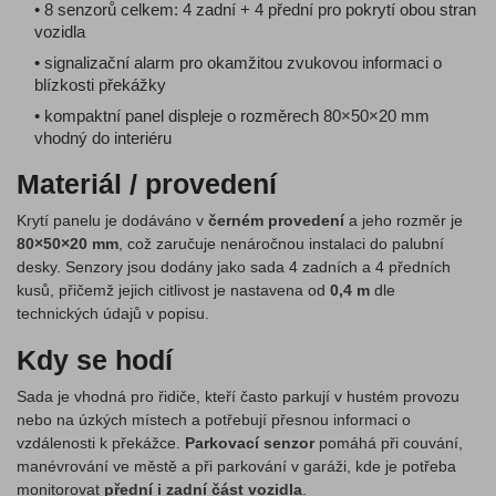
• 8 senzorů celkem: 4 zadní + 4 přední pro pokrytí obou stran
vozidla
• signalizační alarm pro okamžitou zvukovou informaci o
blízkosti překážky
• kompaktní panel displeje o rozměrech 80×50×20 mm
vhodný do interiéru
Materiál / provedení
Krytí panelu je dodáváno v
černém provedení
a jeho rozměr je
80×50×20 mm
, což zaručuje nenáročnou instalaci do palubní
desky. Senzory jsou dodány jako sada 4 zadních a 4 předních
kusů, přičemž jejich citlivost je nastavena od
0,4 m
dle
technických údajů v popisu.
Kdy se hodí
Sada je vhodná pro řidiče, kteří často parkují v hustém provozu
nebo na úzkých místech a potřebují přesnou informaci o
vzdálenosti k překážce.
Parkovací senzor
pomáhá při couvání,
manévrování ve městě a při parkování v garáži, kde je potřeba
monitorovat
přední i zadní část vozidla
.