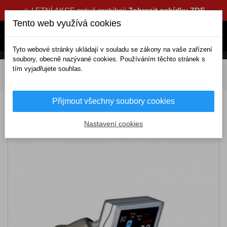
☀️ LETNÍ AKCE právě probíhají
Zobrazit nabídku ZDE
Tento web využívá cookies
Tyto webové stránky ukládají v souladu se zákony na vaše zařízení
soubory, obecně nazývané cookies. Používáním těchto stránek s
tím vyjadřujete souhlas.
DOMOV
Elektrické doplňky
Parkování a navigace
Parkovací senzory
Parkovací senzor - 4 zadní + 4 přední senzory
Přijmout všechny soubory cookies
Parkovací senzor - 4 zadní + 4 přední
senzory
Nastavení cookies