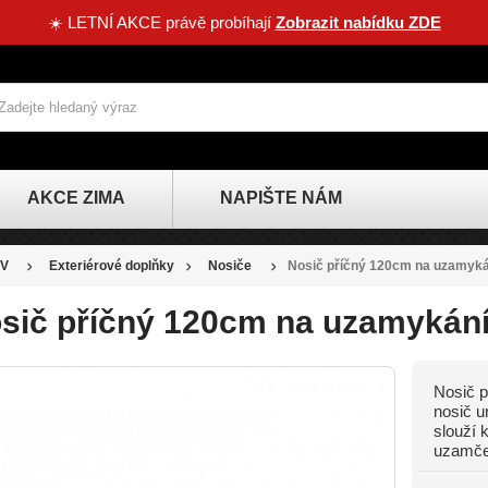
☀️ LETNÍ AKCE právě probíhají
Zobrazit nabídku ZDE
AKCE ZIMA
NAPIŠTE NÁM
V
Exteriérové doplňky
Nosiče
Nosič příčný 120cm na uzamyká
sič příčný 120cm na uzamykán
Nosič p
SLEVA
nosič u
slouží 
-253 KČ
uzamče