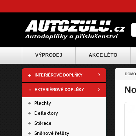
VÝPRODEJ
AKCE LÉTO
+
DOMO
INTERIÉROVÉ DOPLŇKY
No
-
EXTERIÉROVÉ DOPLŇKY
+
Plachty
+
Deflektory
+
Stěrače
+
Sněhové řetězy