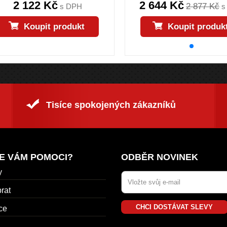
2 122 Kč
2 644 Kč
2 877 Kč
s DPH
s
Koupit produkt
Koupit produk
Tisíce spokojených zákazníků
E VÁM POMOCI?
ODBĚR NOVINEK
y
rat
CHCI DOSTÁVAT SLEVY
ce