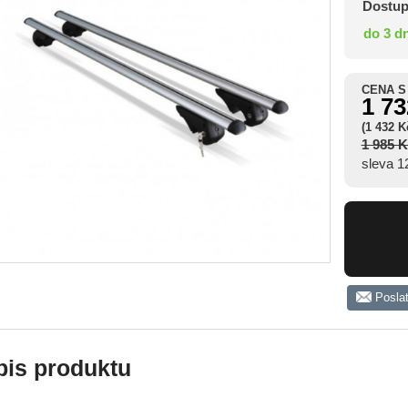
Dostup
do 3 d
CENA S
1 7
(1 432 
1 985 
sleva 
Posla
pis produktu