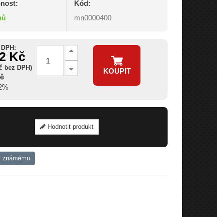
nost:
Kód:
nů
mn0000400
 DPH:
32 Kč
Kč bez DPH)
KOUPIT
Kč
12%
Hodnotit produkt
t známému