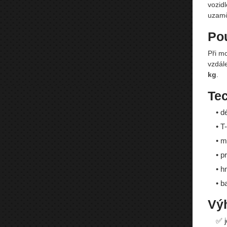
vozid
uzamč
Pou
Při mo
vzdál
kg
.
Te
• d
• T
• m
• p
• h
• b
Vý
✅ j