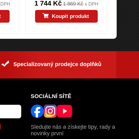
1 744 Kč
2
1 869 Kč
 DPH
s DPH
t
Koupit produkt
Specializovaný prodejce doplňků
SOCIÁLNÍ SÍTĚ
Sledujte nás a získejte tipy, rady a
novinky první