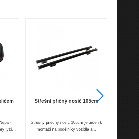
klíčem
Střešní příčný nosič 105cm
Mag
Nepal-
Strešný priečny nosič 105cm je určen k
Magneti
y lyží...
montáži na podélníky vozidla a...
uzamykatel