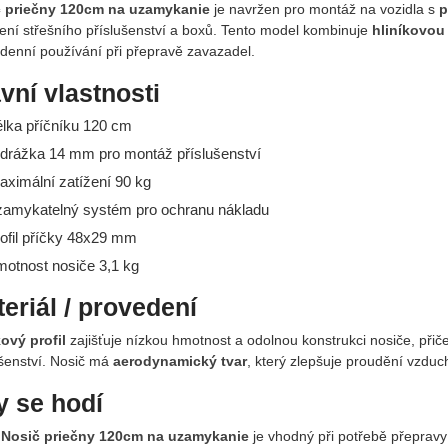
 priečny 120cm na uzamykanie
je navržen pro montáž na vozidla s
p
ení střešního příslušenství a boxů. Tento model kombinuje
hliníkovou
denní používání při přepravě zavazadel.
vní vlastnosti
élka příčníku 120 cm
-drážka 14 mm pro montáž příslušenství
aximální zatížení 90 kg
zamykatelný systém pro ochranu nákladu
rofil příčky 48x29 mm
motnost nosiče 3,1 kg
eriál / provedení
kový profil
zajišťuje nízkou hmotnost a odolnou konstrukci nosiče, při
ušenství. Nosič má
aerodynamický tvar
, který zlepšuje proudění vzduc
 se hodí
o
Nosič priečny 120cm na uzamykanie
je vhodný při potřebě přepravy