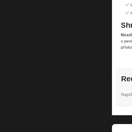
✅ u
✅ n
Shr
Nosič
s pevn
příslu
Re
Napíš