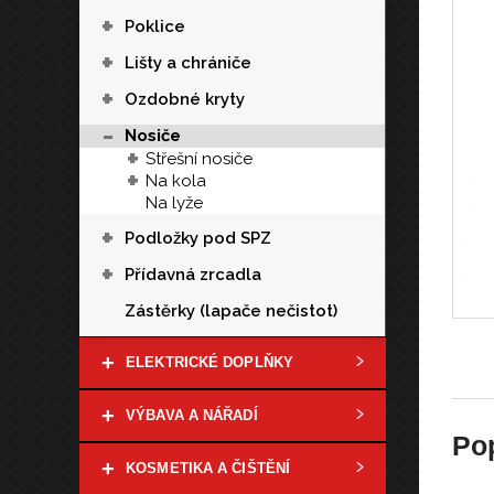
+
Poklice
+
Lišty a chrániče
+
Ozdobné kryty
-
Nosiče
+
Střešní nosiče
+
Na kola
Na lyže
+
Podložky pod SPZ
+
Přídavná zrcadla
Zástěrky (lapače nečistot)
+
ELEKTRICKÉ DOPLŇKY
+
VÝBAVA A NÁŘADÍ
Po
+
KOSMETIKA A ČIŠTĚNÍ