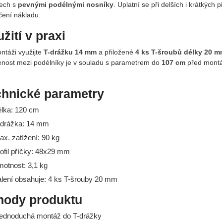
lech s
pevnými podélnými nosníky
. Uplatní se při delších i krátkých
ení nákladu.
žití v praxi
ntáži využijte
T-drážku 14 mm
a přiložené
4 ks T-šroubů délky 20 
enost mezi podélníky je v souladu s parametrem do
107 cm
před montáž
chnické parametry
élka: 120 cm
-drážka: 14 mm
ax. zatížení: 90 kg
rofil příčky: 48x29 mm
motnost: 3,1 kg
alení obsahuje: 4 ks T-šrouby 20 mm
hody produktu
ednoduchá montáž do T-drážky