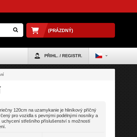
(PRÁZDNÝ)
PŘIHL. / REGISTR.
ní
í
riečny 120cm na uzamykanie je hliníkový příčný
rčený pro vozidla s pevnými podélnými nosníky a
k uchycení střešního příslušenství s možností
ní.