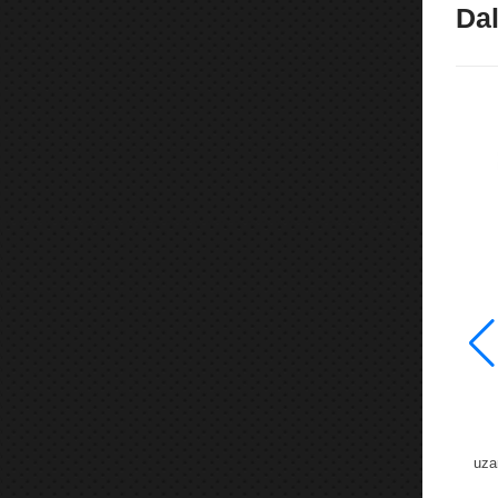
Dal
yží s klíčem
Střešní příčný nosič 105cm
 Menao Nepal-
Strešný priečny nosič 105cm je určen k
o 2 páry lyží...
montáži na podélníky vozidla a...
uza