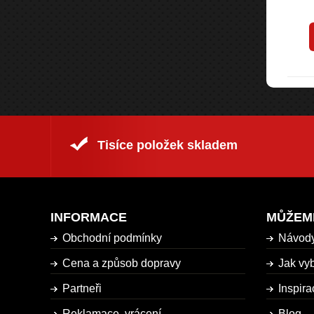
1 744 Kč
7 Kč
1 869 Kč
s DPH
s DPH
rodukt
Koupit produkt
Tisíce položek skladem
INFORMACE
MŮŽEM
Obchodní podmínky
Návod
Cena a způsob dopravy
Jak vyb
Partneři
Inspira
Reklamace, vrácení
Blog