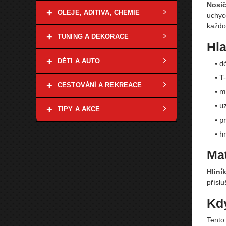
Nosič
+
OLEJE, ADITIVA, CHEMIE
uchyc
každo
+
TUNING A DEKORACE
Hla
+
DĚTI A AUTO
• d
• T
+
CESTOVÁNÍ A REKREACE
• m
• u
+
TIPY A AKCE
• p
• h
Mat
Hliní
přísl
Kdy
Tent