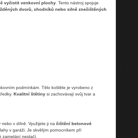
ně vyčistit venkovní plochy
. Tento nástroj spojuje
lážděných dvorů, chodníků nebo silně znečištěných
nkovním podmínkám. Tělo koštěte je vyrobeno z
tředky.
Kvalitní štětiny
si zachovávají svůj tvar a
nebo v dílně. Využijete ji na
čištění betonové
lahy v garáži. Je skvělým pomocníkem při
é zametání nestačí.