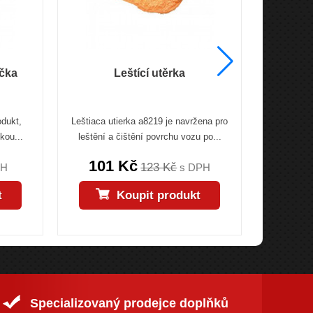
ička
Leštící utěrka
odukt,
Leštiaca utierka a8219 je navržena pro
Semišová
kou...
leštění a čištění povrchu vozu po...
vysoké k
101 Kč
170
123 Kč
PH
s DPH
t
Koupit produkt
Specializovaný prodejce doplňků