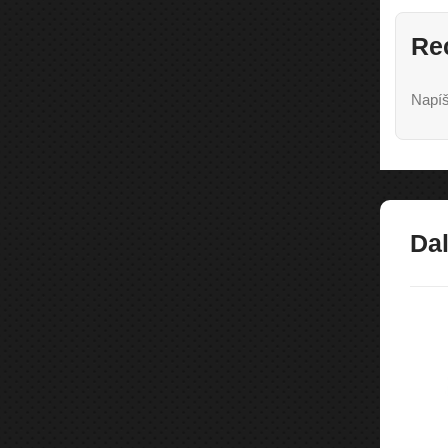
Re
Napíš
Dal