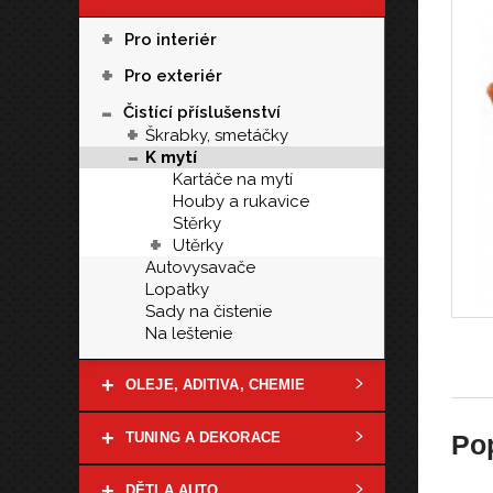
+
Pro interiér
+
Pro exteriér
-
Čistící příslušenství
+
Škrabky, smetáčky
-
K mytí
Kartáče na mytí
Houby a rukavice
Stěrky
+
Utěrky
Autovysavače
Lopatky
Sady na čistenie
Na leštenie
+
OLEJE, ADITIVA, CHEMIE
+
TUNING A DEKORACE
Po
+
DĚTI A AUTO