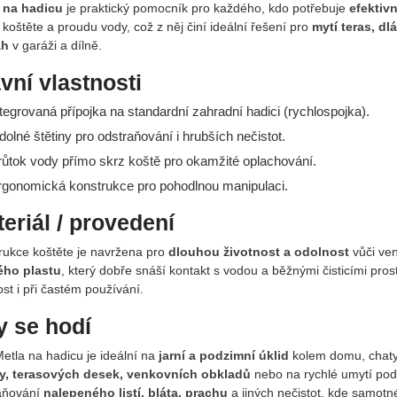
 na hadicu
je praktický pomocník pro každého, kdo potřebuje
efektiv
 koštěte a proudu vody, což z něj činí ideální řešení pro
mytí teras, d
ah
v garáži a dílně.
vní vlastnosti
ntegrovaná přípojka na standardní zahradní hadici (rychlospojka).
dolné štětiny pro odstraňování i hrubších nečistot.
růtok vody přímo skrz koště pro okamžité oplachování.
rgonomická konstrukce pro pohodlnou manipulaci.
eriál / provedení
rukce koštěte je navržena pro
dlouhou životnost a odolnost
vůči ve
ho plastu
, který dobře snáší kontakt s vodou a běžnými čisticími pros
st i při častém používání.
 se hodí
etla na hadicu je ideální na
jarní a podzimní úklid
kolem domu, chaty 
y, terasových desek, venkovních obkladů
nebo na rychlé umytí pod
aňování
nalepeného listí, bláta, prachu
a jiných nečistot, kde samotn