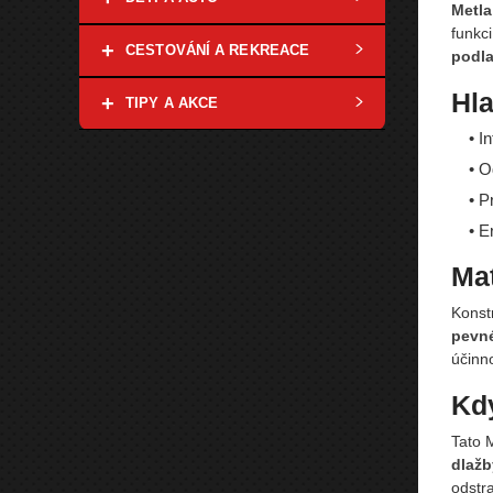
Metla
funkci
+
CESTOVÁNÍ A REKREACE
podl
Hla
+
TIPY A AKCE
• I
• O
• P
• E
Mat
Konst
pevné
účinno
Kdy
Tato M
dlažb
odstr