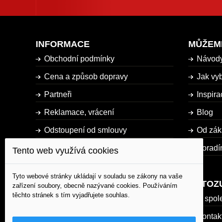
INFORMACE
MŮŽEM
Obchodní podmínky
Návod
Cena a způsob dopravy
Jak vyb
Partneři
Inspira
Reklamace, vrácení
Blog
Odstoupení od smlouvy
Od zák
Dostupnost zboží
Poradí
Tento web využívá cookies
Mapa stránky
Tyto webové stránky ukládají v souladu se zákony na vaše
AUTOZ
zařízení soubory, obecně nazývané cookies. Používáním
těchto stránek s tím vyjadřujete souhlas.
O spol
Kontak