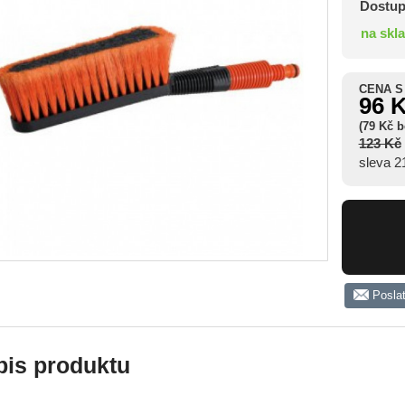
Dostup
na skl
CENA S
96 
(79 Kč 
123 Kč
sleva 
Posla
pis produktu