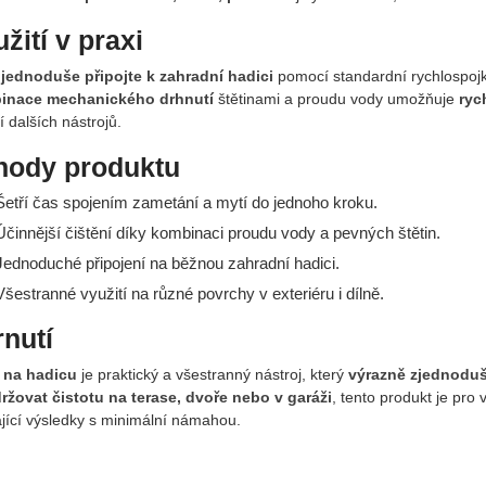
žití v praxi
u
jednoduše připojte k zahradní hadici
pomocí standardní rychlospojk
inace mechanického drhnutí
štětinami a proudu vody umožňuje
ryc
í dalších nástrojů.
hody produktu
etří čas spojením zametání a mytí do jednoho kroku.
činnější čištění díky kombinaci proudu vody a pevných štětin.
ednoduché připojení na běžnou zahradní hadici.
šestranné využití na různé povrchy v exteriéru i dílně.
nutí
 na hadicu
je praktický a všestranný nástroj, který
výrazně zjednoduš
ržovat čistotu na terase, dvoře nebo v garáži
, tento produkt je pro 
ající výsledky s minimální námahou.