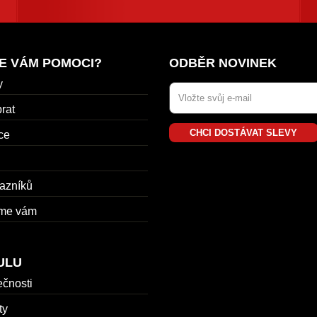
E VÁM POMOCI?
ODBĚR NOVINEK
y
rat
CHCI DOSTÁVAT SLEVY
ce
azníků
me vám
ULU
ečnosti
ty