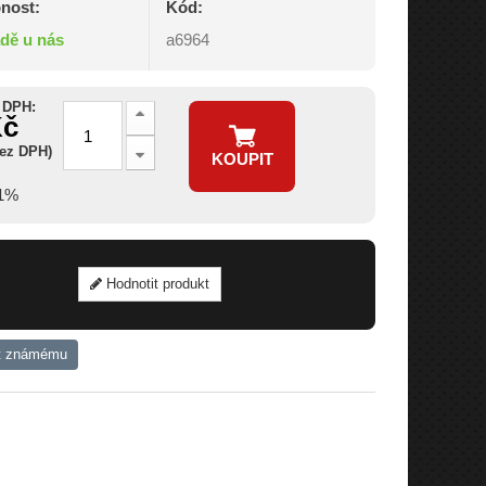
nost:
Kód:
adě u nás
a6964
 DPH:
Kč
bez DPH)
KOUPIT
21%
Hodnotit produkt
t známému