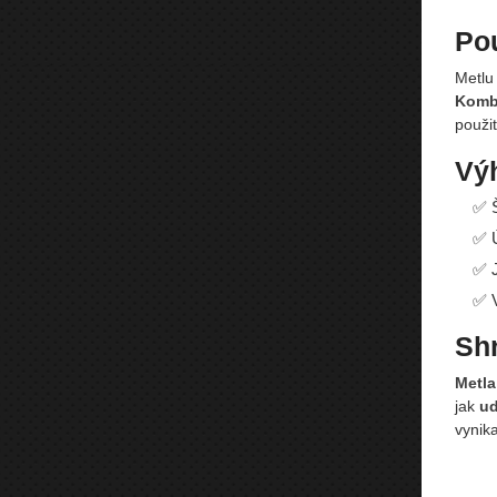
Pou
Metl
Komb
použit
Vý
✅ Š
✅ Ú
✅ J
✅ V
Shr
Metla
jak
ud
vynik