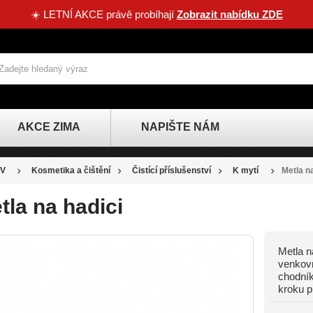
☀️ LETNÍ AKCE právě probíhají
Zobrazit nabídku ZDE
AKCE ZIMA
NAPIŠTE NÁM
V
Kosmetika a čištění
Čistící příslušenství
K mytí
Metla na
tla na hadici
Metla n
SLEVA
venkovn
chodní
-27 KČ
kroku pr