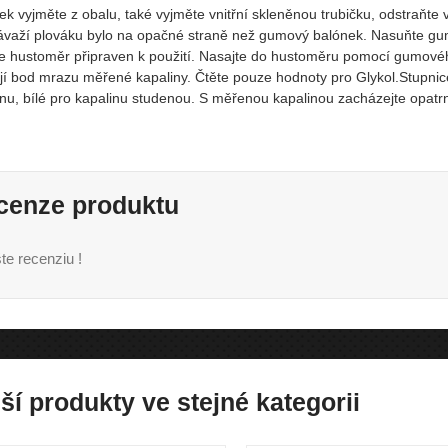
k vyjměte z obalu, také vyjměte vnitřní skleněnou trubičku, odstraňte v
ávaží plováku bylo na opačné straně než gumový balónek. Nasuňte gu
je hustoměr připraven k použití. Nasajte do hustoměru pomocí gumové
jí bod mrazu měřené kapaliny. Čtěte pouze hodnoty pro Glykol.Stupnice
nu, bílé pro kapalinu studenou. S měřenou kapalinou zacházejte opatrně
cenze produktu
te recenziu !
ší produkty ve stejné kategorii