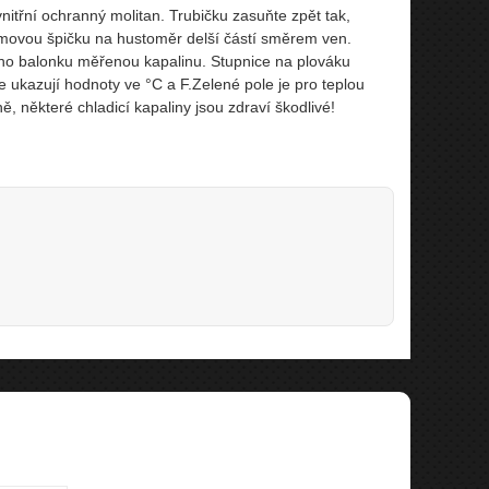
nitřní ochranný molitan. Trubičku zasuňte zpět tak,
movou špičku na hustoměr delší částí směrem ven.
ho balonku měřenou kapalinu. Stupnice na plováku
 ukazují hodnoty ve °C a F.Zelené pole je pro teplou
, některé chladicí kapaliny jsou zdraví škodlivé!