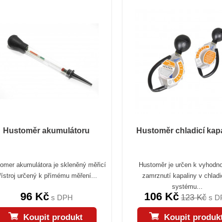
Hustoměr akumulátoru
Hustoměr chladicí kap
omer akumulátora je skleněný měřicí
Hustoměr je určen k vyhodn
řístroj určený k přímému měření...
zamrznutí kapaliny v chlad
systému...
96 Kč
106 Kč
123 Kč
s DPH
s D
Koupit produkt
Koupit produk