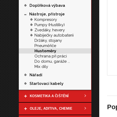
+
Doplňková výbava
-
Nástroje, přístroje
+
Kompresory
+
Pumpy (Hustilky)
+
Zvedáky, hevery
+
Nabíječky autobaterii
Držáky, stojany
Pneuměřiče
Hustoměry
Ochrana při práci
Do domu, garáže ...
Mix díly
+
Nářadí
+
Startovací kabely
+
KOSMETIKA A ČIŠTĚNÍ
Po
+
OLEJE, ADITIVA, CHEMIE