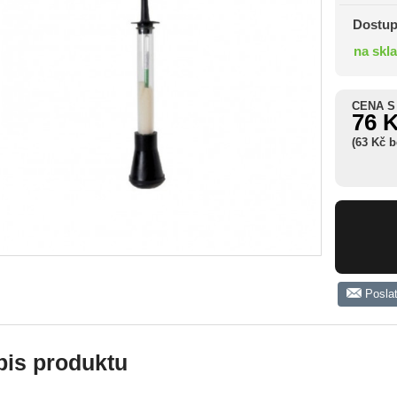
Dostup
na skl
CENA S
76 
(63 Kč 
Posla
pis produktu