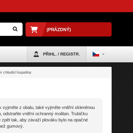
(PRÁZDNÝ)
PŘIHL. / REGISTR.
 chladicí kapaliny
 vyjměte z obalu, také vyjměte vnitřní skleněnou
u, odstraňte vnitřní ochranný molitan. Trubičku
 zpět tak, aby závaží plováku bylo na opačné
 než gumový.