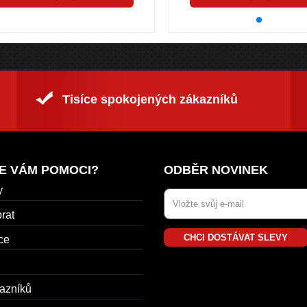
Tisíce spokojených zákazníků
E VÁM POMOCI?
ODBĚR NOVINEK
y
rat
CHCI DOSTÁVAT SLEVY
ce
azníků