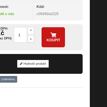
nost:
Kód:
adě u nás
c09340/a2225
 DPH:
Kč
bez DPH)
KOUPIT
Hodnotit produkt
t známému