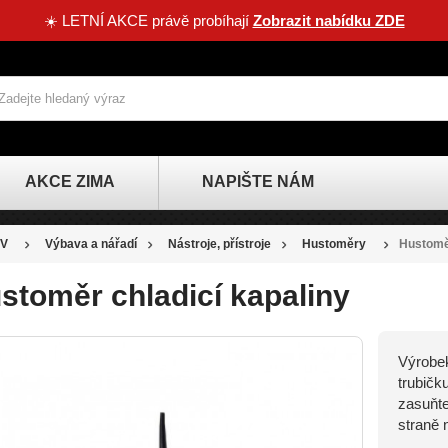
☀️ LETNÍ AKCE právě probíhají
Zobrazit nabídku ZDE
AKCE ZIMA
NAPIŠTE NÁM
V
Výbava a nářadí
Nástroje, přístroje
Hustoměry
Hustoměr
stoměr chladicí kapaliny
Výrobek
trubičk
zasuňte
straně