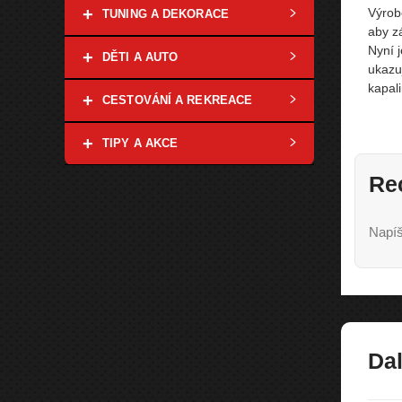
+
Výrobe
TUNING A DEKORACE
aby z
Nyní 
+
DĚTI A AUTO
ukazu
kapali
+
CESTOVÁNÍ A REKREACE
+
TIPY A AKCE
Re
Napíš
Dal