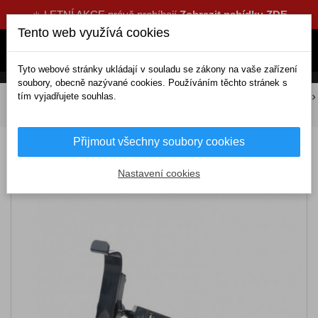
☀️ LETNÍ AKCE právě probíhají
Zobrazit nabídku ZDE
Tento web využívá cookies
Tyto webové stránky ukládají v souladu se zákony na vaše zařízení
soubory, obecně nazývané cookies. Používáním těchto stránek s
tím vyjadřujete souhlas.
DOMOV
Interiérové doplňky
Podložky a držáky mobilů
Držáky mobilů
Držák mobilu s USB do zapalovače
Přijmout všechny soubory cookies
Držák mobilu s USB do zapalovače
Nastavení cookies