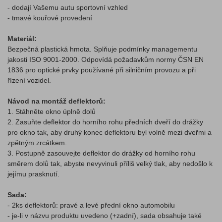
- dodají Vašemu autu sportovní vzhled
- tmavé kouřové provedení
Materiál:
Bezpečná plastická hmota. Splňuje podmínky managementu
jakosti ISO 9001-2000. Odpovídá požadavkům normy ČSN EN
1836 pro optické prvky používané při silničním provozu a při
řízení vozidel.
Návod na montáž deflektorů:
1. Stáhněte okno úplně dolů
2. Zasuňte deflektor do horního rohu předních dveří do drážky
pro okno tak, aby druhý konec deflektoru byl volně mezi dveřmi a
zpětným zrcátkem.
3. Postupně zasouvejte deflektor do drážky od horního rohu
směrem dolů tak, abyste nevyvinuli příliš velký tlak, aby nedošlo k
jejímu prasknutí.
Sada:
- 2ks deflektorů: pravé a levé přední okno automobilu
- je-li v názvu produktu uvedeno (+zadní), sada obsahuje také