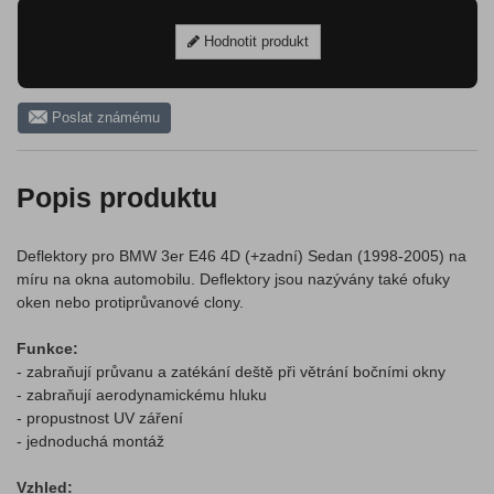
Hodnotit produkt
Poslat známému
Popis produktu
Deflektory pro BMW 3er E46 4D (+zadní) Sedan (1998-2005) na
míru na okna automobilu. Deflektory jsou nazývány také ofuky
oken nebo protiprůvanové clony.
Funkce:
- zabraňují průvanu a zatékání deště při větrání bočními okny
- zabraňují aerodynamickému hluku
- propustnost UV záření
- jednoduchá montáž
Vzhled: