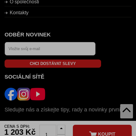
O společnosti
Kontakty
ODBĚR NOVINEK
CHCI DOSTÁVAT SLEVY
SOCIÁLNÍ SÍTĚ
Sledujte nás a získejte tipy, rady a novinky první
CENA S DPH:
AUTOZULU V:
1 203 Kč
KOUPIT
SK
CZ
HU
RO
BG