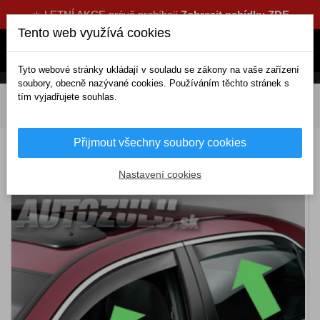
☀️ LETNÍ AKCE právě probíhají
Zobrazit nabídku ZDE
Tento web využívá cookies
Tyto webové stránky ukládají v souladu se zákony na vaše zařízení
soubory, obecně nazývané cookies. Používáním těchto stránek s
tím vyjadřujete souhlas.
DOMOV
Exteriérové doplňky
Deflektory
Komplety
Deflektory BMW 3er E46 4D (+zadní) Sedan (1998-2005)
Přijmout všechny soubory cookies
Deflektory BMW 3er E46 4D (+zadní) Sedan
(1998-2005)
Nastavení cookies