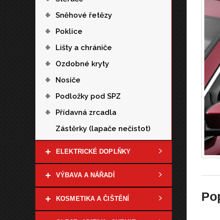
+
Sněhové řetězy
+
Poklice
+
Lišty a chrániče
+
Ozdobné kryty
+
Nosiče
+
Podložky pod SPZ
+
Přídavná zrcadla
Zástěrky (lapače nečistot)
+
ELEKTRICKÉ DOPLŇKY
+
VÝBAVA A NÁŘADÍ
Po
+
KOSMETIKA A ČIŠTĚNÍ