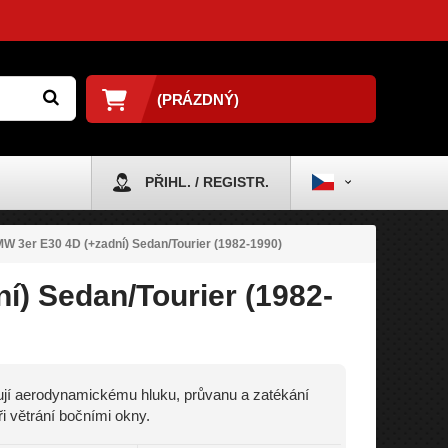
(PRÁZDNÝ)
PŘIHL. / REGISTR.
W 3er E30 4D (+zadní) Sedan/Tourier (1982-1990)
í) Sedan/Tourier (1982-
jí aerodynamickému hluku, průvanu a zatékání
ři větrání bočními okny.