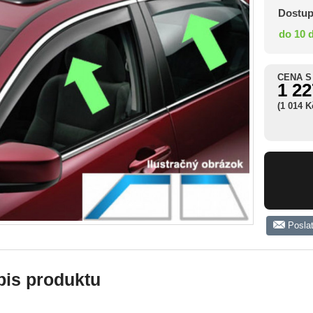
Dostup
do 10 
CENA S
1 2
(1 014 
Posla
pis produktu