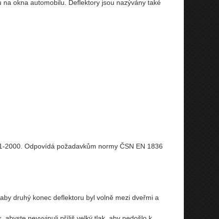
 na okna automobilu. Deflektory jsou nazývány také
001-2000. Odpovídá požadavkům normy ČSN EN 1836
 aby druhý konec deflektoru byl volně mezi dveřmi a
abyste nevyvinuli příliš velký tlak, aby nedošlo k