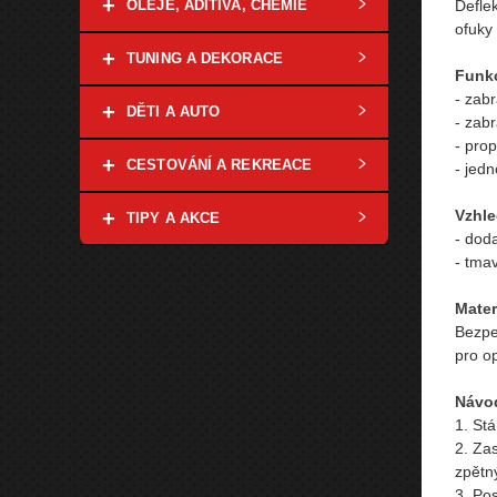
+
Defle
OLEJE, ADITIVA, CHEMIE
ofuky
+
TUNING A DEKORACE
Funk
- zabr
+
DĚTI A AUTO
- zab
- pro
+
CESTOVÁNÍ A REKREACE
- jed
Vzhle
+
TIPY A AKCE
- dod
- tma
Mater
Bezpe
pro op
Návod
1. St
2. Za
zpětn
3. Pos