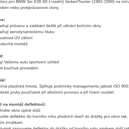
ktory pro BMW 3er E30 4D (+zadní) Sedan/Tourier (1982-1990) na míru
 oken nebo protiprůvanové clony.
ce:
aňují průvanu a zatékání deště při větrání bočními okny
raňují aerodynamickému hluku
pustnost UV záření
noduchá montáž
d:
ají Vašemu autu sportovní vzhled
vé kouřové provedení
iál:
čná plastická hmota. Splňuje podmínky managementu jakosti ISO 9
tické prvky používané při silničním provozu a při řízení vozidel.
 na montáž deflektorů:
áhněte okno úplně dolů
suňte deflektor do horního rohu předních dveří do drážky pro okno tak,
ým zrcátkem.
tupně zasouvejte deflektor do drážky od horního rohu směrem dolů tak, 