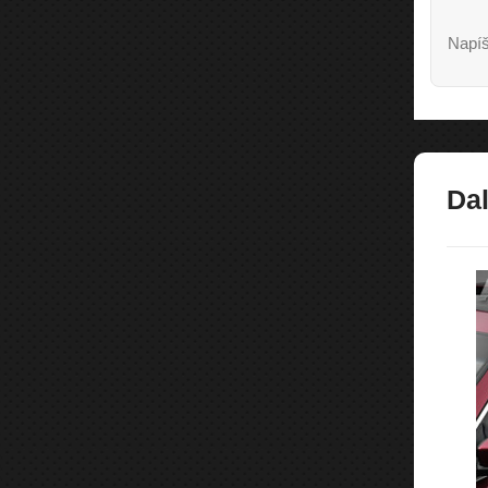
Napíš
Dal