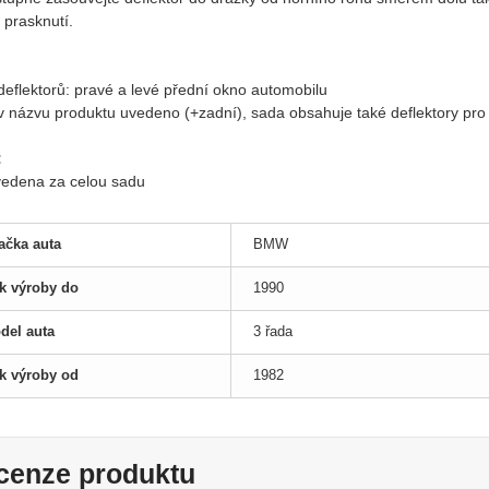
 prasknutí.
:
deflektorů: pravé a levé přední okno automobilu
li v názvu produktu uvedeno (+zadní), sada obsahuje také deflektory pr
:
uvedena za celou sadu
ačka auta
BMW
k výroby do
1990
del auta
3 řada
k výroby od
1982
cenze produktu