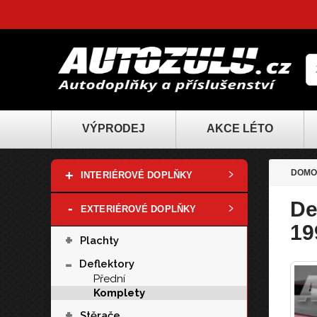
VÝPRODEJ
AKCE LÉTO
+
DOMO
INTERIÉROVÉ DOPLŇKY
De
-
EXTERIÉROVÉ DOPLŇKY
19
+
Plachty
-
Deflektory
Přední
Komplety
+
Stěrače