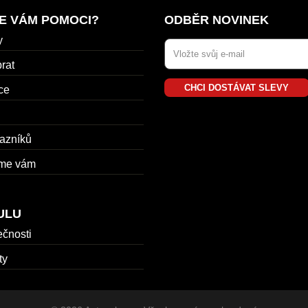
E VÁM POMOCI?
ODBĚR NOVINEK
y
rat
CHCI DOSTÁVAT SLEVY
ce
azníků
me vám
ULU
ečnosti
ty