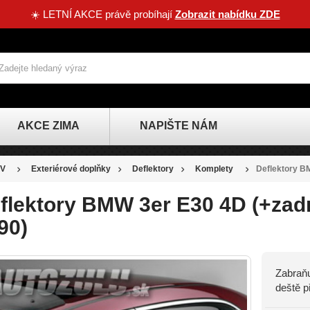
☀️ LETNÍ AKCE právě probíhají
Zobrazit nabídku ZDE
AKCE ZIMA
NAPIŠTE NÁM
V
Exteriérové doplňky
Deflektory
Komplety
Deflektory BM
flektory BMW 3er E30 4D (+zadn
90)
Zabraňu
deště p