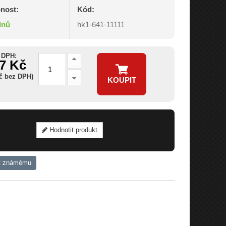
nost:
Kód:
dnů
hk1-641-11111
 DPH:
27 Kč
Kč bez DPH)
KOUPIT
Hodnotit produkt
t známému