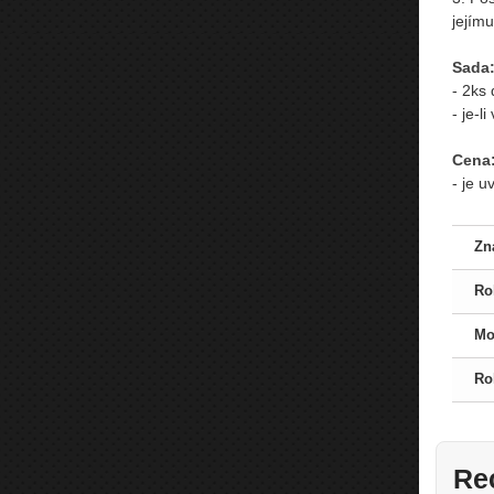
jejímu
Sada
- 2ks 
- je-
Cena
- je 
Zn
Ro
Mo
Ro
Re