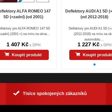
eflektory ALFA ROMEO 147
Deflektory AUDI A1 5D (
5D (+zadní) (od 2001)
(od 2012-2018)
eflektory pro ALFA ROMEO 147 5D
Deflektory pro AUDI A1 5D (+
+zadní) (2001->) na míru na okna...
(2012-2018) na míru na o
automobilu....
1 407 Kč
1 227 Kč
s DPH
s DPH
Koupit produkt
Koupit produk
Tisíce spokojených zákazníků