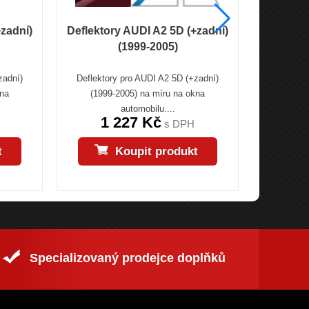
+zadní)
Deflektory AUDI A2 5D (+zadní)
Deflek
(1999-2005)
5D 
zadní)
Deflektory pro AUDI A2 5D (+zadní)
Deflekto
kna
(1999-2005) na míru na okna
(+zadní) 
automobilu....
1 227 Kč
1
s DPH
t
Koupit produkt
Specializovaný prodejce doplňků