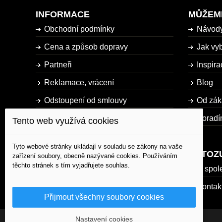
INFORMACE
MŮŽEM
Obchodní podmínky
Návod
Cena a způsob dopravy
Jak vyb
Partneři
Inspira
Reklamace, vrácení
Blog
Odstoupení od smlouvy
Od zák
Dostupnost zboží
Poradí
Tento web využívá cookies
Mapa stránky
Tyto webové stránky ukládají v souladu se zákony na vaše
AUTOZ
zařízení soubory, obecně nazývané cookies. Používáním
těchto stránek s tím vyjadřujete souhlas.
O spol
Kontak
Přijmout všechny soubory cookies
Nastavení cookies