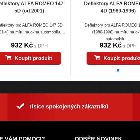
eflektory ALFA ROMEO 147
Deflektory ALFA ROME
5D (od 2001)
4D (1980-1996)
eflektory pro ALFA ROMEO 147 5D
Deflektory pro ALFA ROMEO 
01->) na míru na okna automobilu....
(1980-1996) na míru na o
automobilu....
932 Kč
932 Kč
s DPH
s DPH
Koupit produkt
Koupit produk
Tisíce spokojených zákazníků
E VÁM POMOCI?
ODBĚR NOVINEK