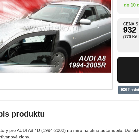
do 10 
CENA S
932
(770 Kč
Posla
pis produktu
ktory pro AUDI A8 4D (1994-2002) na míru na okna automobilu. Deflekt
průvanové clony.