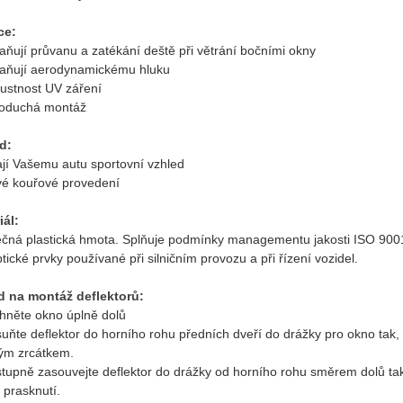
ce:
aňují průvanu a zatékání deště při větrání bočními okny
raňují aerodynamickému hluku
pustnost UV záření
noduchá montáž
d:
ají Vašemu autu sportovní vzhled
vé kouřové provedení
iál:
čná plastická hmota. Splňuje podmínky managementu jakosti ISO 9
tické prvky používané při silničním provozu a při řízení vozidel.
 na montáž deflektorů:
áhněte okno úplně dolů
suňte deflektor do horního rohu předních dveří do drážky pro okno tak,
ým zrcátkem.
tupně zasouvejte deflektor do drážky od horního rohu směrem dolů tak, 
 prasknutí.