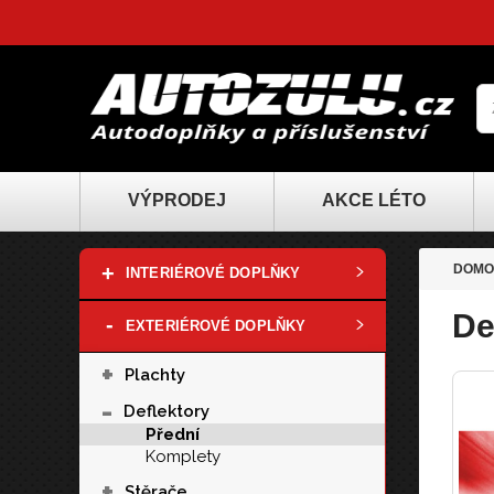
VÝPRODEJ
AKCE LÉTO
+
DOMO
INTERIÉROVÉ DOPLŇKY
De
-
EXTERIÉROVÉ DOPLŇKY
+
Plachty
-
Deflektory
Přední
Komplety
+
Stěrače