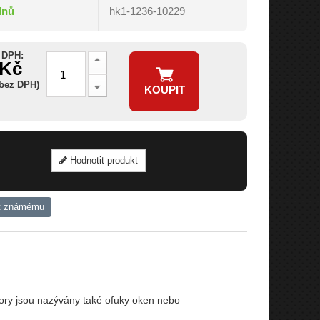
dnů
hk1-1236-10229
 DPH:
 Kč
 bez DPH)
KOUPIT
Hodnotit produkt
t známému
ory jsou nazývány také ofuky oken nebo