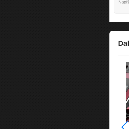
Napíš
Dal