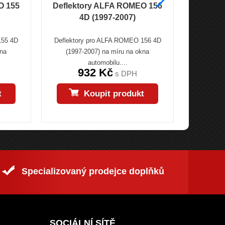
O 155
Deflektory ALFA ROMEO 156
Deflek
4D (1997-2007)
155 4D
Deflektory pro ALFA ROMEO 156 4D
Deflekto
kna
(1997-2007) na míru na okna
(2001->) n
automobilu....
932 Kč
s DPH
t
Koupit produkt
Specializovaný prodejce doplňků
SOCIÁLNÍ SÍTĚ