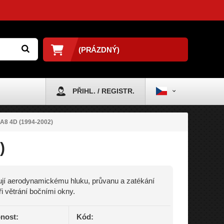
(PRÁZDNÝ)
PŘIHL. / REGISTR.
 A8 4D (1994-2002)
)
jí aerodynamickému hluku, průvanu a zatékání
ři větrání bočními okny.
nost:
Kód: