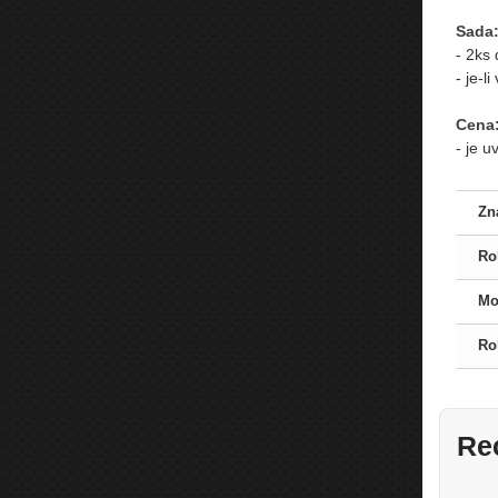
Sada
- 2ks 
- je-
Cena
- je 
Zn
Ro
Mo
Ro
Re