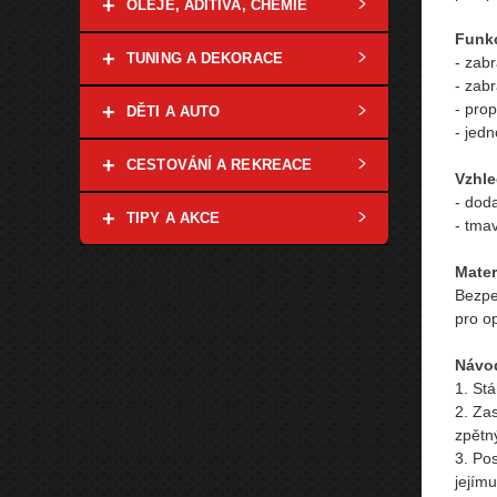
+
OLEJE, ADITIVA, CHEMIE
Funk
+
TUNING A DEKORACE
- zabr
- zab
- pro
+
DĚTI A AUTO
- jed
+
CESTOVÁNÍ A REKREACE
Vzhle
- dod
+
TIPY A AKCE
- tma
Mater
Bezpe
pro op
Návod
1. St
2. Za
zpětn
3. Pos
jejímu