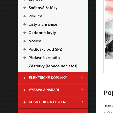
+
Sněhové řetězy
+
Poklice
+
Lišty a chrániče
+
Ozdobné kryty
+
Nosiče
+
Podložky pod SPZ
+
Přídavná zrcadla
Zástěrky (lapače nečistot)
+
ELEKTRICKÉ DOPLŇKY
+
VÝBAVA A NÁŘADÍ
Po
+
KOSMETIKA A ČIŠTĚNÍ
Defle
proti