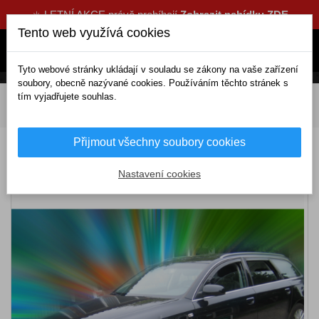
☀️ LETNÍ AKCE právě probíhají
Zobrazit nabídku ZDE
Tento web využívá cookies
Tyto webové stránky ukládají v souladu se zákony na vaše zařízení
soubory, obecně nazývané cookies. Používáním těchto stránek s
tím vyjadřujete souhlas.
DOMOV
Exteriérové doplňky
Deflektory
Komplety
Deflektory AUDI A6 4D (+zadní) (2004-2011)
Přijmout všechny soubory cookies
Deflektory AUDI A6 4D (+zadní) (2004-2011)
Nastavení cookies