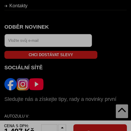
Kontakty
ODBĚR NOVINEK
CHCI DOSTÁVAT SLEVY
SOCIÁLNÍ SÍTĚ
Sledujte nás a získejte tipy, rady a novinky první
AUTOZULU V:
SK
CZ
HU
RO
BG
CENA S DPH: