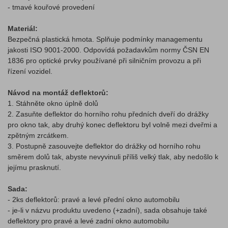
- tmavé kouřové provedení
Materiál:
Bezpečná plastická hmota. Splňuje podmínky managementu
jakosti ISO 9001-2000. Odpovídá požadavkům normy ČSN EN
1836 pro optické prvky používané při silničním provozu a při
řízení vozidel.
Návod na montáž deflektorů:
1. Stáhněte okno úplně dolů
2. Zasuňte deflektor do horního rohu předních dveří do drážky
pro okno tak, aby druhý konec deflektoru byl volně mezi dveřmi a
zpětným zrcátkem.
3. Postupně zasouvejte deflektor do drážky od horního rohu
směrem dolů tak, abyste nevyvinuli příliš velký tlak, aby nedošlo k
jejímu prasknutí.
Sada:
- 2ks deflektorů: pravé a levé přední okno automobilu
- je-li v názvu produktu uvedeno (+zadní), sada obsahuje také
deflektory pro pravé a levé zadní okno automobilu