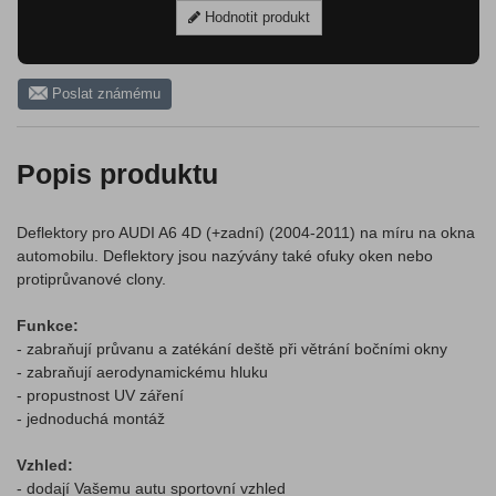
Hodnotit produkt
Poslat známému
Popis produktu
Deflektory pro AUDI A6 4D (+zadní) (2004-2011) na míru na okna
automobilu. Deflektory jsou nazývány také ofuky oken nebo
protiprůvanové clony.
Funkce:
- zabraňují průvanu a zatékání deště při větrání bočními okny
- zabraňují aerodynamickému hluku
- propustnost UV záření
- jednoduchá montáž
Vzhled:
- dodají Vašemu autu sportovní vzhled