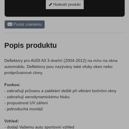
Hodnotit produkt
Poslat známému
Popis produktu
Deflektory pro AUDI A3 3-dveřní (2004-2012) na míru na okna
automobilu. Deflektory jsou nazývány také ofuky oken nebo
protiprůvanové clony.
Funkce:
- zabraňují průvanu a zatékání deště při větrání bočními okny
- zabraňují aerodynamickému hluku
- propustnost UV záření
- jednoduchá montáž
Vzhled:
- dodají Vašemu autu sportovní vzhled