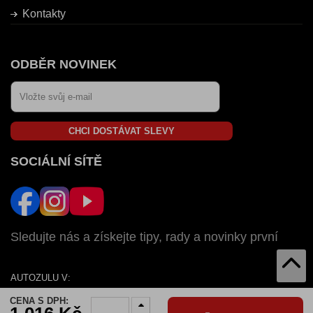
Kontakty
ODBĚR NOVINEK
CHCI DOSTÁVAT SLEVY
SOCIÁLNÍ SÍTĚ
Sledujte nás a získejte tipy, rady a novinky první
AUTOZULU V:
SK
CZ
HU
RO
BG
CENA S DPH: