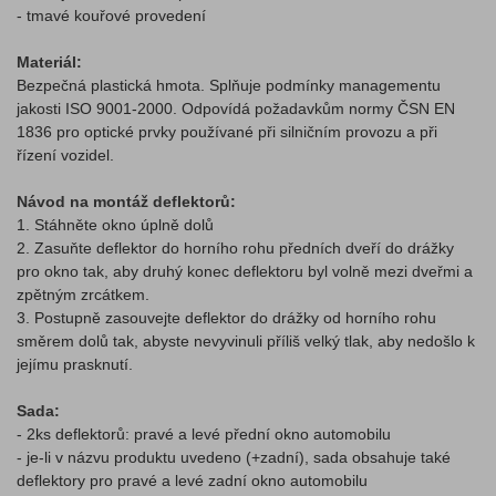
- tmavé kouřové provedení
Materiál:
Bezpečná plastická hmota. Splňuje podmínky managementu
jakosti ISO 9001-2000. Odpovídá požadavkům normy ČSN EN
1836 pro optické prvky používané při silničním provozu a při
řízení vozidel.
Návod na montáž deflektorů:
1. Stáhněte okno úplně dolů
2. Zasuňte deflektor do horního rohu předních dveří do drážky
pro okno tak, aby druhý konec deflektoru byl volně mezi dveřmi a
zpětným zrcátkem.
3. Postupně zasouvejte deflektor do drážky od horního rohu
směrem dolů tak, abyste nevyvinuli příliš velký tlak, aby nedošlo k
jejímu prasknutí.
Sada:
- 2ks deflektorů: pravé a levé přední okno automobilu
- je-li v názvu produktu uvedeno (+zadní), sada obsahuje také
deflektory pro pravé a levé zadní okno automobilu