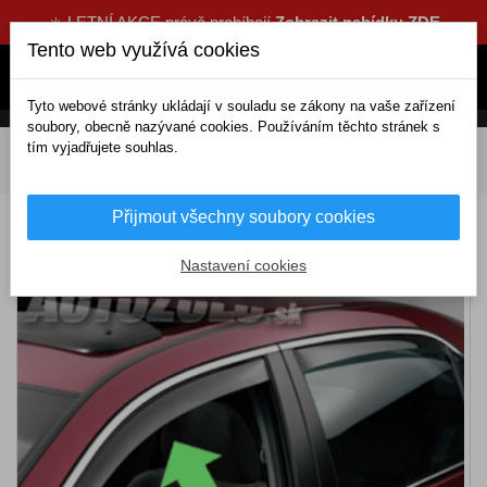
☀️ LETNÍ AKCE právě probíhají
Zobrazit nabídku ZDE
Tento web využívá cookies
Tyto webové stránky ukládají v souladu se zákony na vaše zařízení
soubory, obecně nazývané cookies. Používáním těchto stránek s
tím vyjadřujete souhlas.
DOMOV
Exteriérové doplňky
Deflektory
Přední
Deflektory AUDI A3 3-dveřní (2004-2012)
Přijmout všechny soubory cookies
Deflektory AUDI A3 3-dveřní (2004-2012)
Nastavení cookies