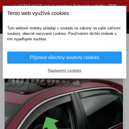
☀️ LETNÍ AKCE právě probíhají
Zobrazit nabídku ZDE
Tento web využívá cookies
Tyto webové stránky ukládají v souladu se zákony na vaše zařízení
soubory, obecně nazývané cookies. Používáním těchto stránek s
tím vyjadřujete souhlas.
DOMOV
Exteriérové doplňky
Deflektory
Přední
Deflektory ALFA ROMEO 147 3D (od 2001)
Přijmout všechny soubory cookies
Deflektory ALFA ROMEO 147 3D (od 2001)
Nastavení cookies