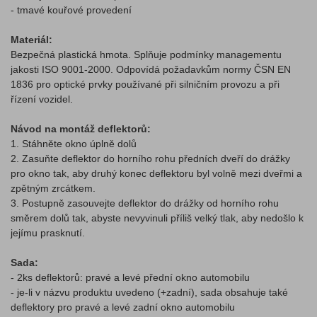
- tmavé kouřové provedení
Materiál:
Bezpečná plastická hmota. Splňuje podmínky managementu
jakosti ISO 9001-2000. Odpovídá požadavkům normy ČSN EN
1836 pro optické prvky používané při silničním provozu a při
řízení vozidel.
Návod na montáž deflektorů:
1. Stáhněte okno úplně dolů
2. Zasuňte deflektor do horního rohu předních dveří do drážky
pro okno tak, aby druhý konec deflektoru byl volně mezi dveřmi a
zpětným zrcátkem.
3. Postupně zasouvejte deflektor do drážky od horního rohu
směrem dolů tak, abyste nevyvinuli příliš velký tlak, aby nedošlo k
jejímu prasknutí.
Sada:
- 2ks deflektorů: pravé a levé přední okno automobilu
- je-li v názvu produktu uvedeno (+zadní), sada obsahuje také
deflektory pro pravé a levé zadní okno automobilu