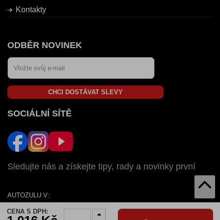
Kontakty
ODBĚR NOVINEK
CHCI DOSTÁVAT SLEVY
SOCIÁLNÍ SÍTĚ
Sledujte nás a získejte tipy, rady a novinky první
AUTOZULU V:
SK
CZ
HU
RO
BG
CENA S DPH: