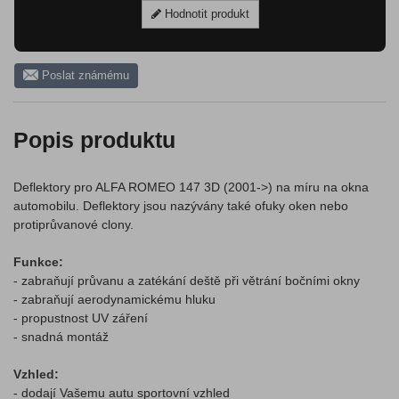
Hodnotit produkt
Poslat známému
Popis produktu
Deflektory pro ALFA ROMEO 147 3D (2001->) na míru na okna
automobilu. Deflektory jsou nazývány také ofuky oken nebo
protiprůvanové clony.
Funkce:
- zabraňují průvanu a zatékání deště při větrání bočními okny
- zabraňují aerodynamickému hluku
- propustnost UV záření
- snadná montáž
Vzhled:
- dodají Vašemu autu sportovní vzhled