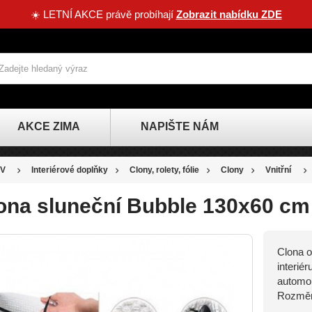
☀️ LETNÍ AKCE právě probíhají
Zobrazit nabídku ZDE
AKCE ZIMA
NAPIŠTE NÁM
V
Interiérové doplňky
Clony, rolety, fólie
Clony
Vnitřní
ona sluneční Bubble 130x60 cm
Clona o
interié
automob
Rozměr