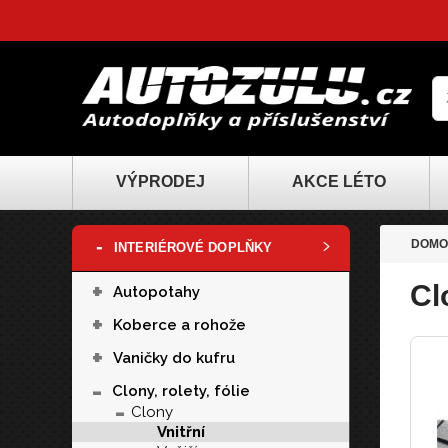
VÝPRODEJ
AKCE LÉTO
-
DOMO
INTERIÉROVÉ DOPLŇKY
+
Cl
Autopotahy
+
Koberce a rohože
+
Vaničky do kufru
-
Clony, rolety, fólie
-
Clony
Vnitřní