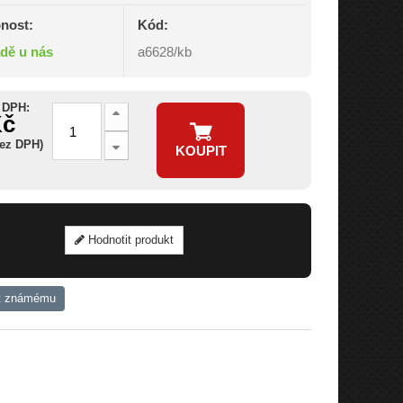
nost:
Kód:
adě u nás
a6628/kb
 DPH:
Kč
bez DPH)
KOUPIT
Hodnotit produkt
t známému