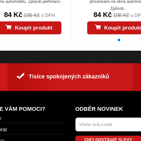
no automobilu. Způsob perforace...
přísavkami na okna automob
Způsob...
84 Kč
84 Kč
106 Kč
106 Kč
s DPH
s D
Koupit produkt
Koupit produk
Tisíce spokojených zákazníků
E VÁM POMOCI?
ODBĚR NOVINEK
y
rat
CHCI DOSTÁVAT SLEVY
ce