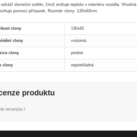
odráží sluneční světlo, čímž snižuje teplotu v interiéru vozidla. Vhodn
evňuje pomocí přísavek. Rozměr clony: 130x60cm.
likost clony
130x60
ístění clony
vnútorná
zice clony
predná
p clony
nepriehľadná
cenze produktu
te recenziu !