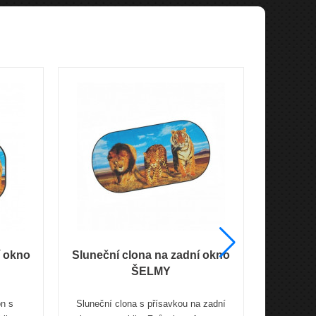
í okno
Sluneční clona na zadní okno
Slunečn
ŠELMY
on s
Sluneční clona s přísavkou na zadní
Sluneční 