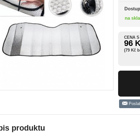
Dostup
na skl
CENA S
96 
(79 Kč 
Posla
pis produktu