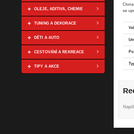
Clona 
+
OLEJE, ADITIVA, CHEMIE
se up
+
TUNING A DEKORACE
Ve
+
DĚTI A AUTO
Um
+
Po
CESTOVÁNÍ A REKREACE
Ty
+
TIPY A AKCE
Re
Napíš