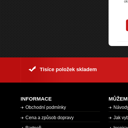
automobilu.
okno automobilu. Způsob perforace...
ok
.
84 Kč
č
106 Kč
s DPH
s DPH
rodukt
Koupit produkt
Tisíce položek skladem
INFORMACE
MŮŽEM
Obchodní podmínky
Návod
Cena a způsob dopravy
Jak vyb
Partneři
Inspira