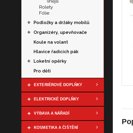
Vnější
Rolety
Fólie
+
Podložky a držáky mobilů
+
Organizéry, upevňovače
Koule na volant
Hlavice řadicích pák
+
Loketní opěrky
Pro děti
+
EXTERIÉROVÉ DOPLŇKY
+
ELEKTRICKÉ DOPLŇKY
+
VÝBAVA A NÁŘADÍ
Po
+
KOSMETIKA A ČIŠTĚNÍ