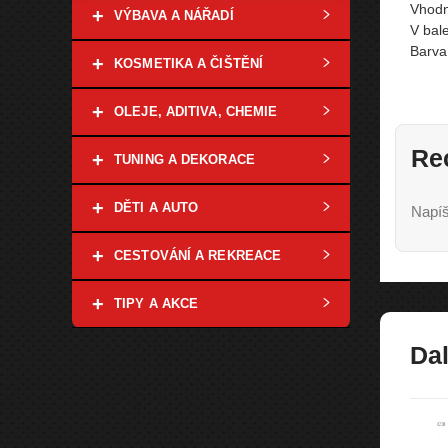
Vhodn
+
VÝBAVA A NÁŘADÍ
V bal
Barva
+
KOSMETIKA A ČIŠTĚNÍ
+
OLEJE, ADITIVA, CHEMIE
Re
+
TUNING A DEKORACE
+
DĚTI A AUTO
Napíš
+
CESTOVÁNÍ A REKREACE
+
TIPY A AKCE
Dal