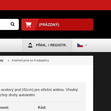
(PRÁZDNÝ)
PŘIHL. / REGISTR.
uty
Anténní prut se 4 adaptéry
 ocelový prut (41cm) pro střešní anténu. Vhodný
chny druhy autoantén.
nost:
Kód: