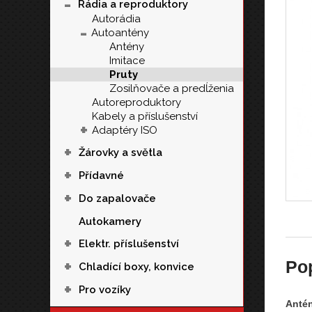
-
Rádia a reproduktory
Autorádia
-
Autoantény
Antény
Imitace
Pruty
Zosilňovače a predĺženia
Autoreproduktory
Kabely a příslušenství
+
Adaptéry ISO
+
Žárovky a světla
+
Přídavné
+
Do zapalovače
Autokamery
+
Elektr. příslušenství
+
Po
Chladící boxy, konvice
+
Pro vozíky
Antén