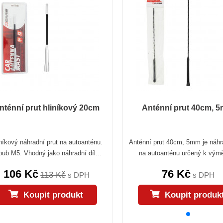
nténní prut hliníkový 20cm
Anténní prut 40cm, 
níkový náhradní prut na autoanténu.
Anténní prut 40cm, 5mm je náhr
oub M5. Vhodný jako náhradní díl...
na autoanténu určený k výmě
106 Kč
76 Kč
113 Kč
s DPH
s DPH
Koupit produkt
Koupit produk