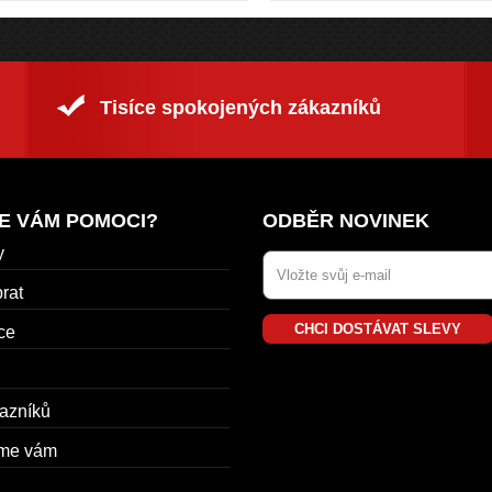
Tisíce spokojených zákazníků
E VÁM POMOCI?
ODBĚR NOVINEK
y
rat
CHCI DOSTÁVAT SLEVY
ce
azníků
me vám