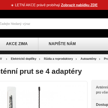
☀️ LETNÍ AKCE právě probíhají
Zobrazit nabídku ZDE
AKCE ZIMA
NAPIŠTE NÁM
V
Elektrické doplňky
Rádia a reproduktory
Autoantény
Pr
ténní prut se 4 adaptéry
Anténní
SLEVA
pro vše
-22 KČ
Dostup