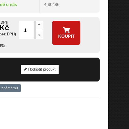
adě u nás
4r90496
 DPH:
 Kč
 bez DPH)
KOUPIT
14%
Hodnotit produkt
t známému