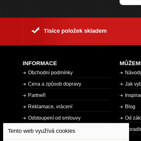
Tisíce položek skladem
INFORMACE
MŮŽEM
Obchodní podmínky
Návod
Cena a způsob dopravy
Jak vyb
Partneři
Inspira
Reklamace, vrácení
Blog
Odstoupení od smlouvy
Od zák
Dostupnost zboží
Poradí
Tento web využívá cookies
Mapa stránky