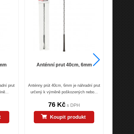
5mm
Anténní prut 40cm, 6mm
Anténní
adní prut
Anténny prút 40cm, 6mm je náhradní prut
Hliníkový 
ně...
určený k výměně poškozených nebo...
Šroub M5.
76 Kč
106
s DPH
t
Koupit produkt