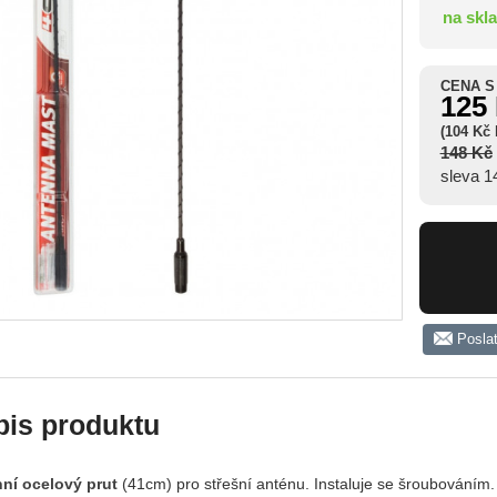
na skl
CENA S
125
(104 Kč
148 Kč
sleva 
Posla
pis produktu
ní ocelový prut
(41cm) pro střešní anténu. Instaluje se šroubováním.